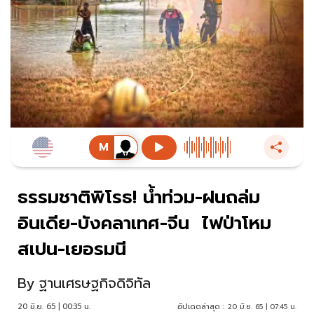
ธรรมชาติพิโรธ! น้ำท่วม-ฝนถล่ม
อินเดีย-บังคลาเทศ-จีน ไฟป่าโหม
สเปน-เยอรมนี
By
ฐานเศรษฐกิจดิจิทัล
20 มิ.ย. 65 | 00:35 น.
อัปเดตล่าสุด :
20 มิ.ย. 65 | 07:45 น.