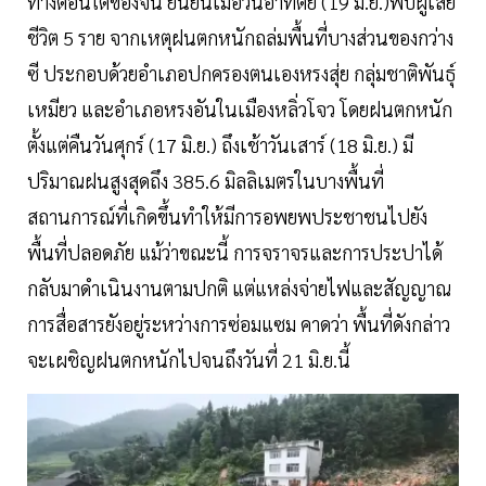
ทางตอนใต้ของจีน ยืนยันเมื่อวันอาทิตย์ (19 มิ.ย.)พบผู้เสีย
ชีวิต 5 ราย จากเหตุฝนตกหนักถล่มพื้นที่บางส่วนของกว่าง
ซี ประกอบด้วยอำเภอปกครองตนเองหรงสุ่ย กลุ่มชาติพันธุ์
เหมียว และอำเภอหรงอันในเมืองหลิ่วโจว โดยฝนตกหนัก
ตั้งแต่คืนวันศุกร์ (17 มิ.ย.) ถึงเช้าวันเสาร์ (18 มิ.ย.) มี
ปริมาณฝนสูงสุดถึง 385.6 มิลลิเมตรในบางพื้นที่
สถานการณ์ที่เกิดขึ้นทำให้มีการอพยพประชาชนไปยัง
พื้นที่ปลอดภัย แม้ว่าขณะนี้ การจราจรและการประปาได้
กลับมาดำเนินงานตามปกติ แต่แหล่งจ่ายไฟและสัญญาณ
การสื่อสารยังอยู่ระหว่างการซ่อมแซม คาดว่า พื้นที่ดังกล่าว
จะเผชิญฝนตกหนักไปจนถึงวันที่ 21 มิ.ย.นี้