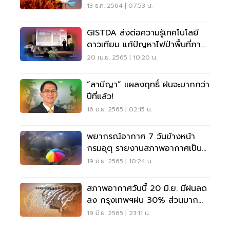
พุ่ง 10-15%
13 ธ.ค. 2564 | 07:53 น.
GISTDA ส่งต่อความรู้เทคโนโลยี
ดาวเทียม แก้ปัญหาไฟป่าพื้นที่ภาค
เหนือ
20 เม.ย. 2565 | 10:20 น.
“ลานีญา” แผลงฤทธิ์ ฝนจะมากกว่า
ปีที่แล้ว!
16 มิ.ย. 2565 | 02:15 น.
พยากรณ์อากาศ 7 วันข้างหน้า
กรมอุตุ รายงานสภาพอากาศเป็น
อย่างไรเช็คเลย
19 มิ.ย. 2565 | 10:24 น.
สภาพอากาศวันนี้ 20 มิ.ย. มีฝนลด
ลง กรุงเทพฯฝน 30% ส่วนมาก
บ่ายถึงค่ำ
19 มิ.ย. 2565 | 23:11 น.