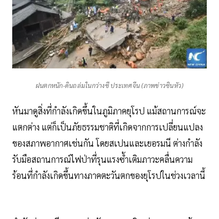
ฝนตกหนัก-ดินถล่มในกว่างซี ประเทศจีน (ภาพข่าวซินหัว)
หันมาดูสิ่งที่กำลังเกิดขึ้นในภูมิภาคยุโรป แม้สถานการณ์จะ
แตกต่าง แต่ก็เป็นภัยธรรมชาติที่เกิดจากการเปลี่ยนแปลง
ของสภาพอากาศเช่นกัน โดยสเปนและเยอรมนี ต่างกำลัง
รับมือสถานการณ์ไฟป่าที่รุนแรงซ้ำเติมภาวะคลื่นความ
ร้อนที่กำลังเกิดขึ้นทางภาคตะวันตกของยุโรปในช่วงเวลานี้