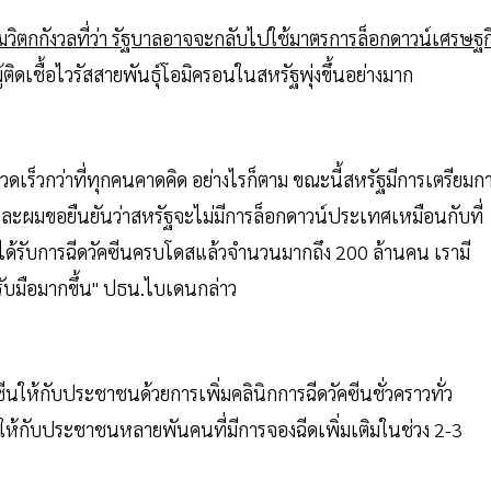
ิตกกังวลที่ว่า รัฐบาลอาจจะกลับไปใช้มาตรการล็อกดาวน์เศรษฐก
ติดเชื้อไวรัสสายพันธุ์โอมิครอนในสหรัฐพุ่งขึ้นอย่างมาก
รวดเร็วกว่าที่ทุกคนคาดคิด อย่างไรก็ตาม ขณะนี้สหรัฐมีการเตรียมก
นมา และผมขอยืนยันว่าสหรัฐจะไม่มีการล็อกดาวน์ประเทศเหมือนกับที่
นได้รับการฉีดวัคซีนครบโดสแล้วจำนวนมากถึง 200 ล้านคน เรามี
รรับมือมากขึ้น" ปธน.ไบเดนกล่าว
นให้กับประชาชนด้วยการเพิ่มคลินิกการฉีดวัคซีนชั่วคราวทั่ว
ห้กับประชาชนหลายพันคนที่มีการจองฉีดเพิ่มเติมในช่วง 2-3