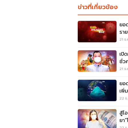
ข่าวที่เกี่ยวข้อง
ยอดโ
ราย
3,6
21 ธ.
เปิ
ชั่
ประ
21 ธ.
ยอด
เพิ่
6,9
22 ธ.
สู้
ยา"
นี้
22 ธ.