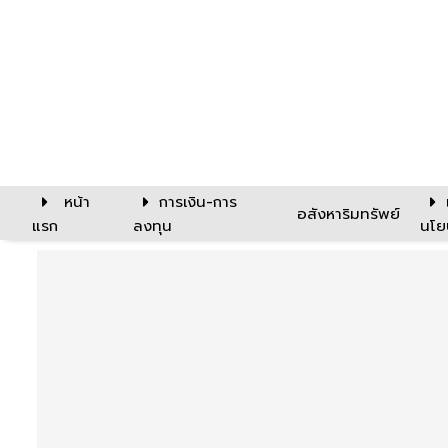
หน้า
การเงิน-การ
อสังหาริมทรัพย์
แรก
ลงทุน
นโย