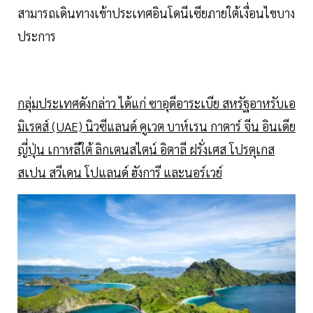
สามารถเดินทางเข้าประเทศอินโดนีเซียภายใต้เงื่อนไขบาง
ประการ
กลุ่มประเทศดังกล่าว ได้แก่ ซาอุดีอาระเบีย สหรัฐอาหรับเอ
มิเรตส์ (UAE) นิวซีแลนด์ คูเวต บาห์เรน กาตาร์ จีน อินเดีย
ญี่ปุ่น เกาหลีใต้ ลิกเตนสไตน์ อิตาลี ฝรั่งเศส โปรตุเกส
สเปน สวีเดน โปแลนด์ ฮังการี และนอร์เวย์