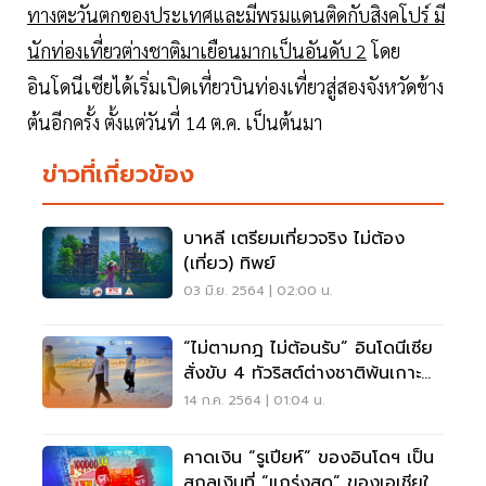
ทางตะวันตกของประเทศและมีพรมแดนติดกับสิงคโปร์ มี
นักท่องเที่ยวต่างชาติมาเยือนมากเป็นอันดับ 2
โดย
อินโดนีเซียได้เริ่มเปิดเที่ยวบินท่องเที่ยวสู่สองจังหวัดข้าง
ต้นอีกครั้ง ตั้งแต่วันที่ 14 ต.ค. เป็นต้นมา
ข่าวที่เกี่ยวข้อง
บาหลี เตรียมเที่ยวจริง ไม่ต้อง
(เที่ยว) ทิพย์
03 มิ.ย. 2564 | 02:00 น.
“ไม่ตามกฎ ไม่ต้อนรับ” อินโดนีเซีย
สั่งขับ 4 ทัวริสต์ต่างชาติพ้นเกาะ
บาหลี
14 ก.ค. 2564 | 01:04 น.
คาดเงิน “รูเปียห์” ของอินโดฯ เป็น
สกุลเงินที่ “แกร่งสุด” ของเอเชียใน