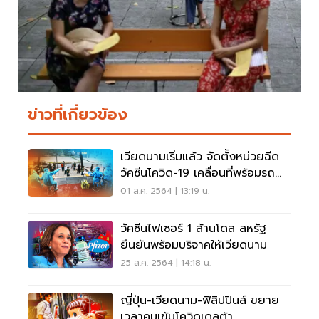
ข่าวที่เกี่ยวข้อง
เวียดนามเริ่มแล้ว จัดตั้งหน่วยฉีด
วัคซีนโควิด-19 เคลื่อนที่พร้อมรถ
ฉุกเฉิน
01 ส.ค. 2564 | 13:19 น.
วัคซีนไฟเซอร์ 1 ล้านโดส สหรัฐ
ยืนยันพร้อมบริจาคให้เวียดนาม
25 ส.ค. 2564 | 14:18 น.
ญี่ปุ่น-เวียดนาม-ฟิลิปปินส์ ขยาย
เวลาคุมเข้มโควิดเดลต้า