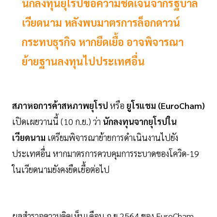
นักลงทุนยุโรปขอความชัดเจนจากรัฐบาล
เวียดนาม หลังพบมาตรการล็อกดาวน์
กระทบธุรกิจ หากยืดเยื้อ อาจพิจารณา
ย้ายฐานลงทุนไปประเทศอื่น
สภาหอการค้าสหภาพยุโรป
หรือ
ยูโรแชม (EuroCham)
เปิดเผยวานนี้ (10 ก.ย.) ว่า
นักลงทุนจากยุโรปใน
เวียดนาม
เตรียมพิจารณาย้ายการดำเนินงานไปยัง
ประเทศอื่น หากมาตรการควบคุมการระบาดของโควิด-19
ในเวียดนามยังคงยืดเยื้อต่อไป
ผลสำรวจความคิดเห็นเดือน ก.ย.2564 ของ EuroCham