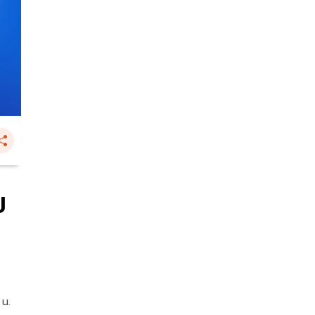
ี
 น.