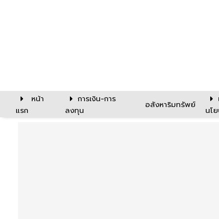
หน้า
การเงิน-การ
อสังหาริมทรัพย์
แรก
ลงทุน
นโย