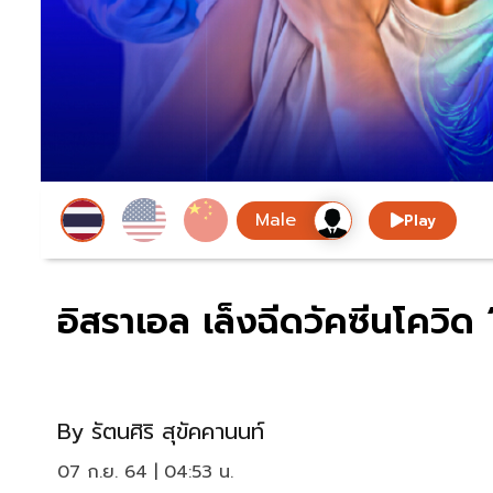
Play
อิสราเอล เล็งฉีดวัคซีนโควิด
By
รัตนศิริ สุขัคคานนท์
07 ก.ย. 64 | 04:53 น.