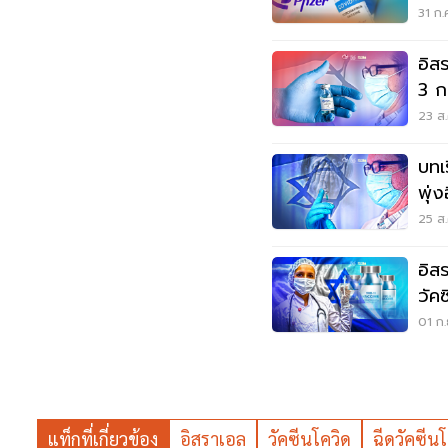
ประ
31 ก.
อิส
3 ก
หนั
23 ส.
บทเ
พุ่ง
สา
25 ส.
อิสร
วัค
01 ก.
แท็กที่เกี่ยวข้อง
อิสราเอล
วัคซีนโควิด
ฉีดวัคซีนโ