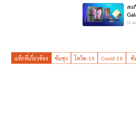
สะเ
Gal
ต้น
12 ส.
แท็กที่เกี่ยวข้อง
ซัมซุง
โควิด-19
Covid-19
ซั