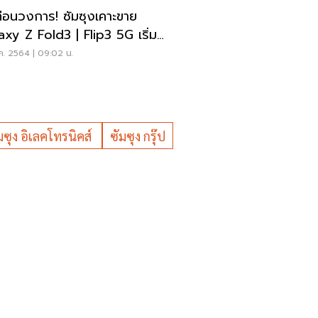
ทือนวงการ! ซัมซุงเคาะขาย
axy Z Fold3 | Flip3 5G เริ่ม
 34,900 บาท
ค. 2564 | 09:02 น.
มซุง อิเลคโทรนิคส์
ซัมซุง กรุ๊ป