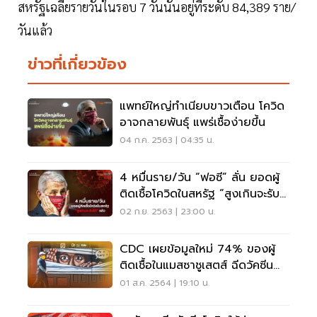
สหรัฐเฉลี่ยรายวันในรอบ 7 วันนั้นอยู่ที่ระดับ 84,389 ราย/
วันแล้ว
ข่าวที่เกี่ยวข้อง
แพทย์ใหญ่ทำเนียบขาวเตือน โควิด
อาจกลายพันธุ์ แพร่เชื้อง่ายขึ้น
04 ก.ค. 2563 | 04:35 น.
4 หมื่นราย/วัน “ฟอซี” ลั่น ยอดผู้
ติดเชื้อโควิดในสหรัฐ “สูงเกินจะรับ
ได้” แล้ว
02 ก.ย. 2563 | 23:00 น.
CDC เผยข้อมูลใหม่ 74% ของผู้
ติดเชื้อในแมสซาชูเสตส์ ฉีดวัคซีน
MRNA ครบโดสแล้ว
01 ส.ค. 2564 | 19:10 น.