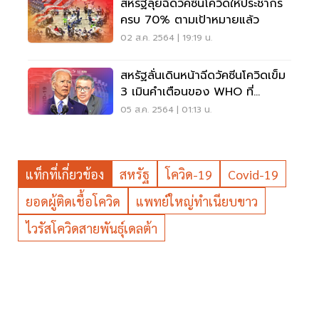
สหรัฐลุยฉีดวัคซีนโควิดให้ประชากร
ครบ 70% ตามเป้าหมายแล้ว
02 ส.ค. 2564 | 19:19 น.
สหรัฐลั่นเดินหน้าฉีดวัคซีนโควิดเข็ม
3 เมินคำเตือนของ WHO ที่
ออกโรงเบรก
05 ส.ค. 2564 | 01:13 น.
แท็กที่เกี่ยวข้อง
สหรัฐ
โควิด-19
Covid-19
ยอดผู้ติดเชื้อโควิด
แพทย์ใหญ่ทำเนียบขาว
ไวรัสโควิดสายพันธุ์เดลต้า