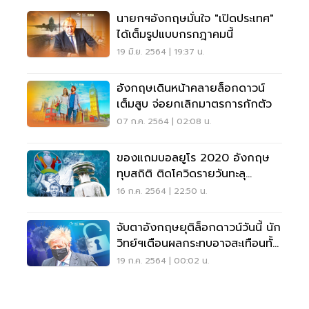
นายกฯอังกฤษมั่นใจ "เปิดประเทศ"
ได้เต็มรูปแบบกรกฎาคมนี้
19 มิ.ย. 2564 | 19:37 น.
อังกฤษเดินหน้าคลายล็อกดาวน์
เต็มสูบ จ่อยกเลิกมาตรการกักตัว
07 ก.ค. 2564 | 02:08 น.
ของแถมบอลยูโร 2020 อังกฤษ
ทุบสถิติ ติดโควิดรายวันทะลุ
50,000 ราย
16 ก.ค. 2564 | 22:50 น.
จับตาอังกฤษยุติล็อกดาวน์วันนี้ นัก
วิทย์ฯเตือนผลกระทบอาจสะเทือนทั้ง
โลก
19 ก.ค. 2564 | 00:02 น.