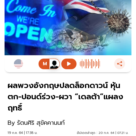
ผลพวงอังกฤษปลดล็อกดาวน์ หุ้น
ตก-ปอนด์ร่วง-ผวา “เดลต้า”แผลง
ฤทธิ์
By
รัตนศิริ สุขัคคานนท์
19 ก.ค. 64 | 17:38 น.
อัปเดตล่าสุด :
20 ก.ค. 64 | 07:21 น.