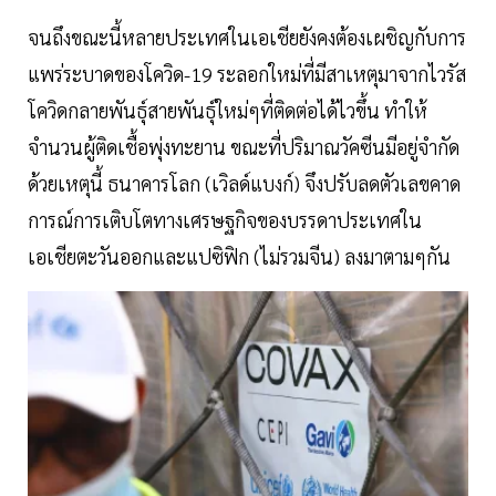
จนถึงขณะนี้หลายประเทศในเอเชียยังคงต้องเผชิญกับการ
แพร่ระบาดของโควิด-19 ระลอกใหม่ที่มีสาเหตุมาจากไวรัส
โควิดกลายพันธุ์สายพันธุ์ใหม่ๆที่ติดต่อได้ไวขึ้น ทำให้
จำนวนผู้ติดเชื้อพุ่งทะยาน ขณะที่ปริมาณวัคซีนมีอยู่จำกัด
ด้วยเหตุนี้ ธนาคารโลก (เวิลด์แบงก์) จึงปรับลดตัวเลขคาด
การณ์การเติบโตทางเศรษฐกิจของบรรดาประเทศใน
เอเชียตะวันออกและแปซิฟิก (ไม่รวมจีน) ลงมาตามๆกัน