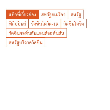
แท็กที่เกี่ยวข้อง
สหรัฐอเมริกา
สหรัฐ
ฟิลิปปินส์
วัคซีนโควิด-19
วัคซีนโควิด
วัคซีนจอห์นสันแอนด์จอห์นสัน
สหรัฐบริจาควัคซีน