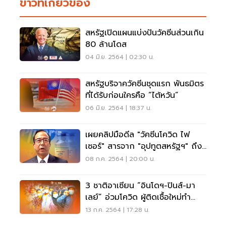
ข่าวที่เกี่ยวข้อง
สหรัฐเปิดแผนแบ่งปันวัคซีนส่วนเกิน
80 ล้านโดส
04 มิ.ย. 2564 | 02:30 น.
สหรัฐบริจาควัคซีนชุดแรก พันธมิตร
ที่ได้รับก่อนใครคือ “ไต้หวัน”
06 มิ.ย. 2564 | 18:37 น.
เผยคลิปมือดีล "วัคซีนโควิด ไฟ
เซอร์" สารจาก "อุปทูตสหรัฐฯ" ถึง
คนไทย
08 ก.ค. 2564 | 20:00 น.
3 ชาติอาเซียน “อินโดฯ-ปินส์-มา
เลย์” อ่วมโควิด ผู้ติดเชื้อใหม่ทำ
สถิตินิวไฮ
13 ก.ค. 2564 | 17:28 น.