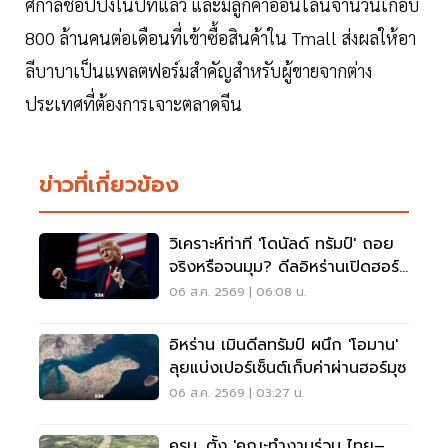
ศกาลช้อปปิ้งในปีที่แล้ว และมีลูกค้าออนไลน์จำนวนเกือบ
800 ล้านคนต่อเดือนที่เข้าซื้อสินค้าใน Tmall ส่งผลให้อา
ลีบาบาเป็นแพลตฟอร์มสำคัญสำหรับผู้ขายจากต่าง
ประเทศที่ต้องการเจาะตลาดจีน
ข่าวที่เกี่ยวข้อง
วิเคราะห์ท่าที 'โดนัลด์ ทรัมป์' ถอย
จริงหรือจนมุม? ดีลอิหร่านเปิดฮอร์
มุซ
06 ส.ค. 2569 | 06:08 น.
อิหร่าน เมินดีลทรัมป์ ผนึก 'โอมาน'
ลุยแบ่งเปอร์เซ็นต์เก็บค่าผ่านฮอร์มุซ
06 ส.ค. 2569 | 03:27 น.
ครม. ตั้ง 'คณะทำงานร่วม ไทย–