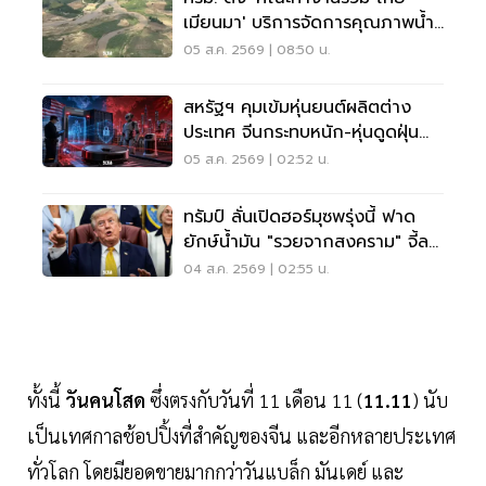
เมียนมา' บริการจัดการคุณภาพน้ำ
ข้ามแดน
05 ส.ค. 2569 | 08:50 น.
สหรัฐฯ คุมเข้มหุ่นยนต์ผลิตต่าง
ประเทศ จีนกระทบหนัก-หุ่นดูดฝุ่น
โดนด้วย
05 ส.ค. 2569 | 02:52 น.
ทรัมป์ ลั่นเปิดฮอร์มุซพรุ่งนี้ ฟาด
ยักษ์น้ำมัน "รวยจากสงคราม" จี้ลด
ราคาด่วน
04 ส.ค. 2569 | 02:55 น.
ทั้งนี้
วันคนโสด
ซึ่งตรงกับวันที่ 11 เดือน 11 (
11.11
) นับ
เป็นเทศกาลช้อปปิ้งที่สำคัญของจีน และอีกหลายประเทศ
ทั่วโลก โดยมียอดขายมากกว่าวันแบล็ก มันเดย์ และ