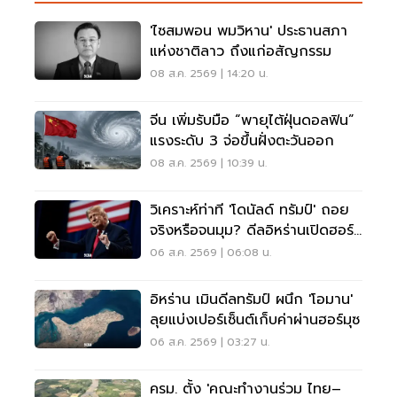
'ไซสมพอน พมวิหาน' ประธานสภา
แห่งชาติลาว ถึงแก่อสัญกรรม
08 ส.ค. 2569 | 14:20 น.
จีน เพิ่มรับมือ “พายุไต้ฝุ่นดอลฟิน”
แรงระดับ 3 จ่อขึ้นฝั่งตะวันออก
08 ส.ค. 2569 | 10:39 น.
วิเคราะห์ท่าที 'โดนัลด์ ทรัมป์' ถอย
จริงหรือจนมุม? ดีลอิหร่านเปิดฮอร์
มุซ
06 ส.ค. 2569 | 06:08 น.
อิหร่าน เมินดีลทรัมป์ ผนึก 'โอมาน'
ลุยแบ่งเปอร์เซ็นต์เก็บค่าผ่านฮอร์มุซ
06 ส.ค. 2569 | 03:27 น.
ครม. ตั้ง 'คณะทำงานร่วม ไทย–