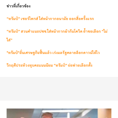
ข่าวที่เกี่ยวข้อง
“ทรัมป์” เซอร์ไพรส์ ใส่หน้ากากอนามัย ออกสื่อครั้งแรก
“ทรัมป์” สวนคำแนะปชช.ใส่หน้ากากผ้ากันโควิด ย้ำขอเลือก “ไม่
ใส่”
"ทรัมป์"ลั่นเศรษฐกิจฟื้นแล้ว เร่งมลรัฐคลายล็อกดาวน์ให้ไว
วิกฤติประท้วงทุบคะแนนนิยม “ทรัมป์” จ่อพ่ายเลือกตั้ง