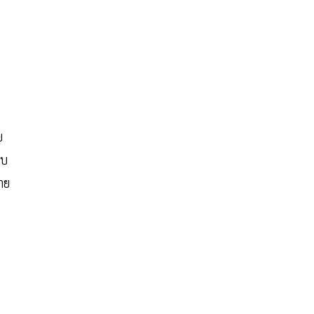
ย
ยบ
าย