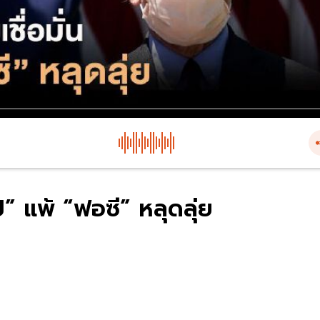
์” แพ้ “ฟอซี” หลุดลุ่ย