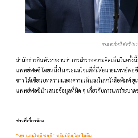
ดร.แอนโทนี ฟอซี (ขว
สำนักข่าวซินหัวรายงานว่า การสำรวจความคิดเห็นในครั้งนี
แพทย์ฟอซี โดยหนึ่งในกระแสโจมตีที่มีต่อนายแพทย์ฟอซีก็
ขาว ได้เขียนบทความแสดงความเห็นลงในหนังสือพิมพ์ ยูเอสเ
แพทย์ฟอซีนำเสนอข้อมูลที่ผิด ๆ เกี่ยวกับการแพร่ระบาด
ข่าวที่เกี่ยวข้อง
“นพ. แอนโทนี ฟอซี” ทรัมป์ลืม โลกไม่ลืม