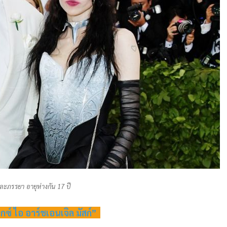
ละภรรยา อายุห่างกัน 17 ปี
็กซ์ ไอ อาร์ชเอนเจิล มัสก์”