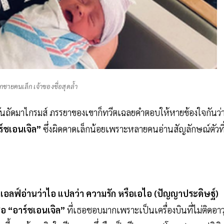
ูกชายคนเล็ก เจ้าของชื่อสุดล้ำ
คืนวันถัดมาไกรมส์ ภรรยาของเขาก็ทวีตเฉลยคำตอบให้หายข้องใจกันว่
าร์ชเอนเจิล”
ซึ่งผิดคาดเล็กน้อยเพราะหลายคนอ่านสัญลักษณ์ตัวที
ษาเอลฟ์อ่านว่าไอ แปลว่า ความรัก หรือเอไอ (ปัญญาประดิษฐ์)
ชื่อ “อาร์ชเอนเจิล”
ที่เธอชอบมากเพราะเป็นเครื่องบินที่ไม่ติดอาว