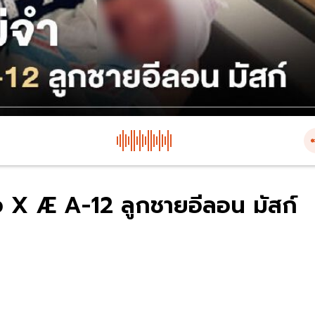
อ X Æ A-12 ลูกชายอีลอน มัสก์