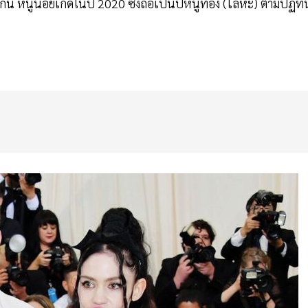
นี้ หนูน้อยเกิดในปี 2020 ซึ่งถือเป็นปีหนูทอง (โลหะ) ตามปฏิทิ