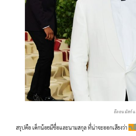
อีลอน มัสก์ แ
สรุปคือ เด็กน้อยมีชื่อและนามสกุล ที่น่าจะออกเสียงว่า
“เอ