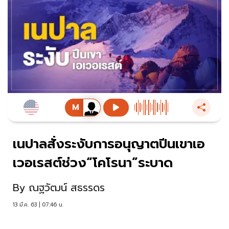
เนปาลสั่งระงับการอนุญาตปีนเขาเอ
เวอเรสต์ช่วง“โคโรนา”ระบาด
By
ณฐวัฒน์ สธรรดร
13 มี.ค. 63 | 07:46 น.