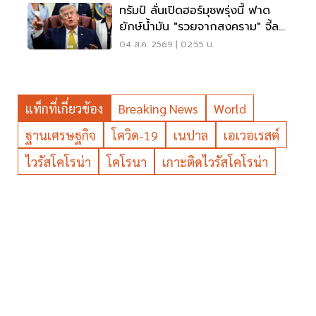
ทรัมป์ ลั่นเปิดฮอร์มุซพรุ่งนี้ ฟาด
ยักษ์น้ำมัน "รวยจากสงคราม" จี้ลด
ราคาด่วน
04 ส.ค. 2569 | 02:55 น.
แท็กที่เกี่ยวข้อง
Breaking News
World
ฐานเศรษฐกิจ
โควิด-19
เนปาล
เอเวอเรสต์
ไวรัสโคโรน่า
โคโรนา
เกาะติดไวรัสโคโรน่า