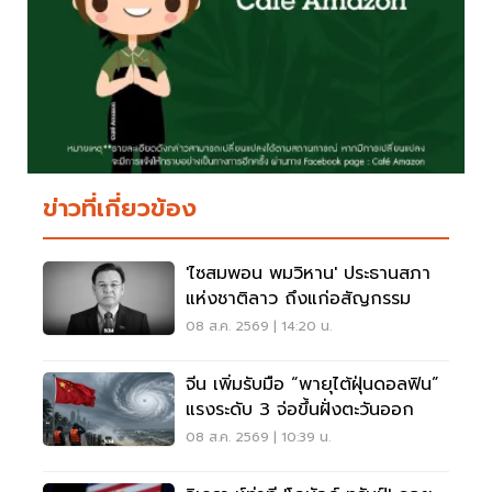
ข่าวที่เกี่ยวข้อง
'ไซสมพอน พมวิหาน' ประธานสภา
แห่งชาติลาว ถึงแก่อสัญกรรม
08 ส.ค. 2569 | 14:20 น.
จีน เพิ่มรับมือ “พายุไต้ฝุ่นดอลฟิน”
แรงระดับ 3 จ่อขึ้นฝั่งตะวันออก
08 ส.ค. 2569 | 10:39 น.