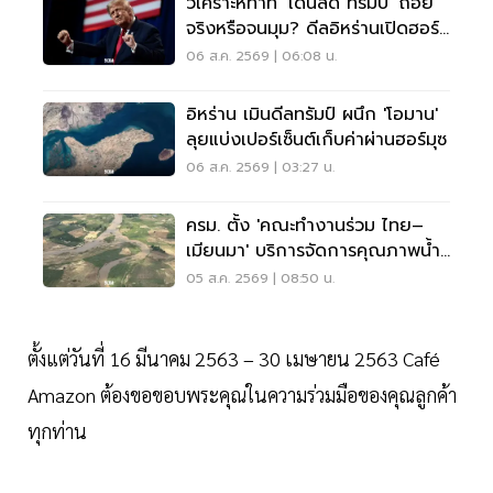
วิเคราะห์ท่าที 'โดนัลด์ ทรัมป์' ถอย
จริงหรือจนมุม? ดีลอิหร่านเปิดฮอร์
มุซ
06 ส.ค. 2569 | 06:08 น.
อิหร่าน เมินดีลทรัมป์ ผนึก 'โอมาน'
ลุยแบ่งเปอร์เซ็นต์เก็บค่าผ่านฮอร์มุซ
06 ส.ค. 2569 | 03:27 น.
ครม. ตั้ง 'คณะทำงานร่วม ไทย–
เมียนมา' บริการจัดการคุณภาพน้ำ
ข้ามแดน
05 ส.ค. 2569 | 08:50 น.
ตั้งแต่วันที่ 16 มีนาคม 2563 – 30 เมษายน 2563 Café
Amazon ต้องขอขอบพระคุณในความร่วมมือของคุณลูกค้า
ทุกท่าน