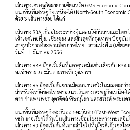
เส้นทางเศรษฐกิจสายอาเซียนหรือ GMS Economic Corrido
แนวพื้นที่เศรษฐกิจเหนือ-ใต้ (North-South Economic 
ด้วย 3 เส้นทางย่อย ได้แก่
เส้นทาง R3A เชื่อมโยงระหว่างจีนตอนใต้กับลาวและไทย โด
เข้าเขตไทยที่ อ. เชียงของ และสิ้นสุดที่กรุงเทพฯ ปัจจุบัน
ภายหลังจากที่สะพานมิตรภาพไทย - ลาวแห่งที่ 4 (เชียงของ
วันที่ 11 ธันวาคม 2556
เส้นทาง R3B มีจุดเริ่มต้นที่นครคุนหมิงเช่นเดียวกับ R3A แ
จ.เชียงราย และมีปลายทางที่กรุงเทพฯ
เส้นทาง R5 มีจุดเริ่มต้นจากเมืองหนานหนิงในมณฑลกว่า
สำหรับจังหวัดของไทยตามแนวเส้นทางเศรษฐกิจเหนือ-ใต้ มี
ตาก กำแพงเพชร อุตรดิตถ์ พิษณุโลก นครสวรรค์ พระนคร
แนวพื้นที่เศรษฐกิจตะวันออก-ตะวันตก (East-West Econ
พม่า อาจเรียกได้ว่าเป็นเส้นทางเชื่อมโยงระหว่างทะเลจี
เส้นทาง R9 มีจุดเริ่มต้นที่เมาะลำไยไปที่เมียวดีเข้าเขต