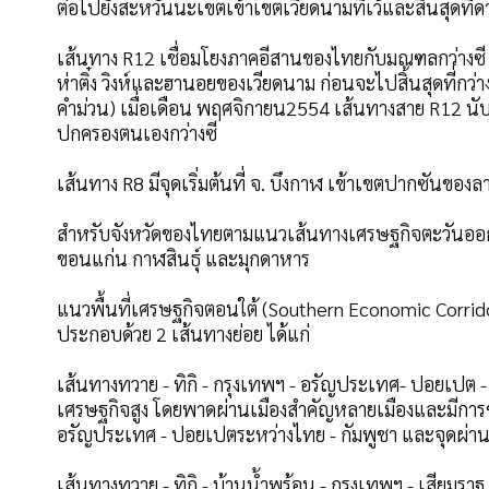
ต่อไปยังสะหวันนะเขตเข้าเขตเวียดนามที่เว้และสิ้นสุดที่ด
เส้นทาง R12 เชื่อมโยงภาคอีสานของไทยกับมณฑลกว่างซี โดย
ห่าติ๋ง วิงห์และฮานอยของเวียดนาม ก่อนจะไปสิ้นสุดที่ก
คำม่วน) เมื่อเดือน พฤศจิกายน2554 เส้นทางสาย R12 นับว
ปกครองตนเองกว่างซี
เส้นทาง R8 มีจุดเริ่มต้นที่ จ. บึงกาฬ เข้าเขตปากซันของลาว
สำหรับจังหวัดของไทยตามแนวเส้นทางเศรษฐกิจตะวันออก-ตะ
ขอนแก่น กาฬสินธุ์ และมุกดาหาร
แนวพื้นที่เศรษฐกิจตอนใต้ (Southern Economic Corrido
ประกอบด้วย 2 เส้นทางย่อย ได้แก่
เส้นทางทวาย - ทิกิ - กรุงเทพฯ - อรัญประเทศ- ปอยเปต - พ
เศรษฐกิจสูง โดยพาดผ่านเมืองสำคัญหลายเมืองและมีกา
อรัญประเทศ - ปอยเปตระหว่างไทย - กัมพูชา และจุดผ่าน
เส้นทางทวาย - ทิกิ - บ้านน้ำพุร้อน - กรุงเทพฯ - เสียมรา