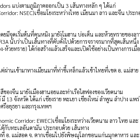
rs แบ่งตามภูมิภาคออกเป็น 3 เส้นทางหลัก ๆ ได้แก่
Corridor: NSEC)เชื่อมโยงระหว่างไทย เมียนมา ลาว และจีน ประก
ยมีจุดเริ่มต้นที่คุนหมิง มายังโมฮาน บ่อเต็น และห้วยทรายของลา
 R3A นับว่าเป็นเส้นทางที่คับคั่งไปด้วยการจราจรมากที่สุดเส้นหนึ่ง
-ห้วยทราย) ได้ก่อสร้างแล้วเสร็จและเปิดใช้อย่างเป็นทางการเมื่อ
ต่ผ่านเข้ามาทางเมียนมาที่ท่าขี้เหล็กแล้วเข้าไทยที่เขต อ. แม่สาย
งสีของจีน มายังเมืองฮานอยและท่าเรือไฮฟองของเวียดนาม
 13 จังหวัด ได้แก่ เชียงราย พะเยา เชียงใหม่ ลำพูน ลำปาง แพร่
ศรีอยุธยา และกรุงเทพฯ
omic Corridor: EWEC)เชื่อมโยงระหว่างเวียดนาม ลาว ไทย และ
นใต้กับทะเลอันดามัน ประกอบด้วย เส้นทาง
ไทยที่ อ. แม่สอด จ. ตากเชื่อมไปยังพิษณุโลกขอนแก่นมุกดาหาร และ