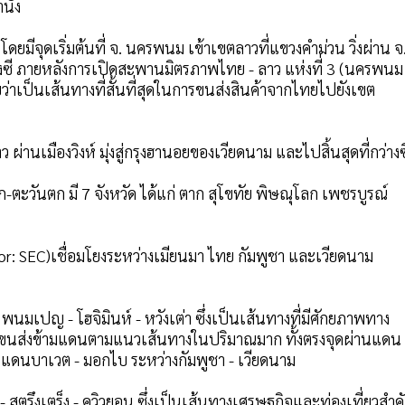
านัง
มีจุดเริ่มต้นที่ จ. นครพนม เข้าเขตลาวที่แขวงคำม่วน วิ่งผ่าน จ
ว่างซี ภายหลังการเปิดสะพานมิตรภาพไทย - ลาว แห่งที่ 3 (นครพนม
่าเป็นเส้นทางที่สั้นที่สุดในการขนส่งสินค้าจากไทยไปยังเขต
 ผ่านเมืองวิงห์ มุ่งสู่กรุงฮานอยของเวียดนาม และไปสิ้นสุดที่กว่างซ
วันตก มี 7 จังหวัด ได้แก่ ตาก สุโขทัย พิษณุโลก เพชรบูรณ์
r: SEC)เชื่อมโยงระหว่างเมียนมา ไทย กัมพูชา และเวียดนาม
นมเปญ - โฮจิมินห์ - หวังเต่า ซึ่งเป็นเส้นทางที่มีศักยภาพทาง
รขนส่งข้ามแดนตามแนวเส้นทางในปริมาณมาก ทั้งตรงจุดผ่านแดน
แดนบาเวต - มอกไบ ระหว่างกัมพูชา - เวียดนาม
ฐ - สตรึงเตร็ง - ควิวยอน ซึ่งเป็นเส้นทางเศรษฐกิจและท่องเที่ยวสำค