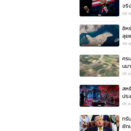
จริ
มุซ
06 ส.
อิห
ลุยแ
06 ส.
ครม
นมา
แด
05 ส.
สหร
ประ
ด้ว
05 ส.
ทรัม
ยัก