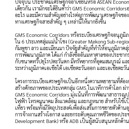
ปัจจุบัน ประชาคมเศรษฐกิจอาเซียนหรือ ASEAN Economi
เดียวกัน เรามักจะได้ยินคำว่า GMS Economic Corridorsอ
อะไร และมีความสำคัญอย่างไรต่อการพัฒนาเศรษฐกิจของป
ทางเศรษฐกิจสายสำคัญ ๆ เหล่านี้ให้มากยิ่งขึ้น
GMS Economic Corridors หรือระเบียงเศรษฐกิจอนุภูมิภาค
ใน 6 ประเทศลุ่มแม่น้ำโขง (Greater Mekong Sub-regio
กัมพูชา ลาว และเมียนมา ปัจจัยสำคัญที่ทำให้อนุภูมิภาคลุ
การพัฒนาภูมิภาค ได้แก่ กำลังซื้ออันมหาศาลของประชากรกว
กับขนาดทวีปยุโรปตะวันตก มีทรัพยากรที่อุดมสมบูรณ์ และมี
ระหว่างภูมิภาคเอเชียใต้ เอเชียตะวันออก และเอเชียตะวัน
โครงการระเบียงเศรษฐกิจเป็นอีกหนึ่งความพยายามที่ต้อ
สร้างศักยภาพของประเทศกลุ่ม GMS ในเวทีการค้าโลก ผ่า
GMS Economic Corridors มุ่งเน้นที่การพัฒนาสาธาร
ไฟฟ้า โทรคมนาคม สิ่งแวดล้อม และกฎหมาย สำหรับใช้เป็
เที่ยว พร้อมทั้งมีวัตถุประสงค์เพื่อส่งเสริมการขยายตัว
การจ้างงานสร้างโอกาส และยกระดับคุณภาพชีวิตของประชา
Development Bank) หรือ ADB เป็นผู้สนับสนุนหลักด้าน