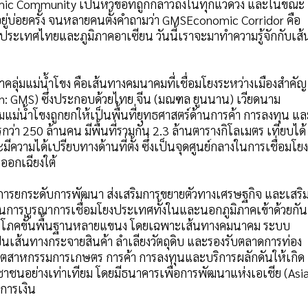
c Community เป็นหัวข้อที่ถูกกล่าวถึงในทุกแวดวง และในขณะ
ยู่บ่อยครั้ง จนหลายคนตั้งคำถามว่า GMSEconomic Corridor คือ
ระเทศไทยและภูมิภาคอาเซียน วันนี้เราจะมาทำความรู้จักกับเส้
ลุ่มแม่น้ำโขง คือเส้นทางคมนาคมที่เชื่อมโยงระหว่างเมืองสำคัญ
n: GMS) ซึ่งประกอบด้วยไทย จีน (มณฑล ยูนนาน) เวียดนาม
่มแม่น้ำโขงถูกยกให้เป็นพื้นที่ยุทธศาสตร์ด้านการค้า การลงทุน แล
่า 250 ล้านคน มีพื้นที่รวมกัน 2.3 ล้านตารางกิโลเมตร เทียบได้
ความได้เปรียบทางด้านที่ตั้ง ซึ่งเป็นจุดศูนย์กลางในการเชื่อมโยง
ออกเฉียงใต้
งการยกระดับการพัฒนา ส่งเสริมการขยายตัวทางเศรษฐกิจ และเสริ
นการบูรณาการเชื่อมโยงประเทศทั้งในและนอกภูมิภาคเข้าด้วยกัน
ณูปโภคขั้นพื้นฐานหลายแขนง โดยเฉพาะเส้นทางคมนาคม ระบบ
นเส้นทางกระจายสินค้า ลำเลียงวัตถุดิบ และรองรับตลาดการท่อง
ด้านอุตสาหกรรมการเกษตร การค้า การลงทุนและบริการผลักดันให้เกิด
ชนอย่างเท่าเทียม โดยมีธนาคารเพื่อการพัฒนาแห่งเอเชีย (Asi
การเงิน