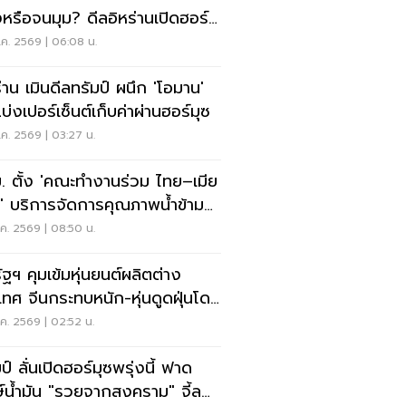
งหรือจนมุม? ดีลอิหร่านเปิดฮอร์
ค. 2569 | 06:08 น.
ร่าน เมินดีลทรัมป์ ผนึก 'โอมาน'
บ่งเปอร์เซ็นต์เก็บค่าผ่านฮอร์มุซ
ค. 2569 | 03:27 น.
. ตั้ง 'คณะทำงานร่วม ไทย–เมีย
' บริการจัดการคุณภาพน้ำข้าม
น
ค. 2569 | 08:50 น.
ัฐฯ คุมเข้มหุ่นยนต์ผลิตต่าง
เทศ จีนกระทบหนัก-หุ่นดูดฝุ่นโดน
ย
ค. 2569 | 02:52 น.
ป์ ลั่นเปิดฮอร์มุซพรุ่งนี้ ฟาด
ษ์น้ำมัน "รวยจากสงคราม" จี้ลด