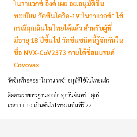
โนวาแวกซ์ อิงค์ เผย อย.อนุมัติขึ้น
ทะเบียน วัคซีนโควิด-19"โนวาแวกซ์" ใช้
กรณีฉุกเฉินในไทยได้แล้ว สำหรับผู้ที่
มีอายุ 18 ปีขึ้นไป วัคซีนชนิดนี้รู้จักกันใน
ชื่อ NVX-CoV2373 ภายใต้ชื่อแบรนด์
Covovax
วัคซีนที่รอคอย "โนวาแวกซ์" อนุมัติใช้ในไทยแล้ว
ติดตามรายการฐานทอล์ก ทุกวันจันทร์ - ศุกร์
เวลา 11.10 เป็นต้นไป ทางเนชั่นทีวี 22