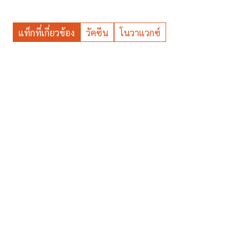
แท็กที่เกี่ยวข้อง
วัคซีน
โนวาแวกซ์