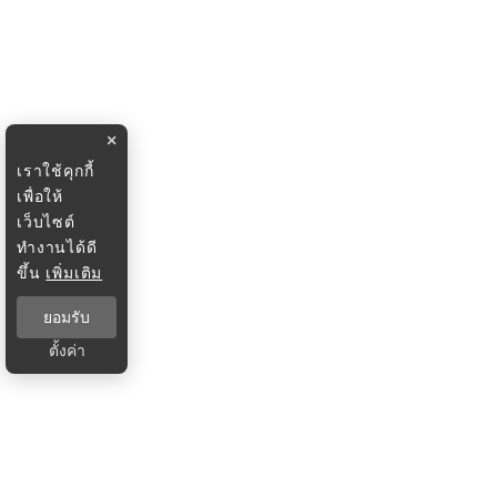
×
เราใช้คุกกี้
เพื่อให้
เว็บไซต์
ทำงานได้ดี
ขึ้น
เพิ่มเติม
ยอมรับ
ตั้งค่า