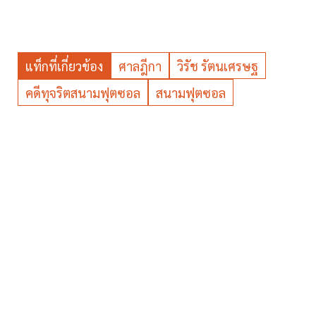
แท็กที่เกี่ยวข้อง
ศาลฎีกา
วิรัช รัตนเศรษฐ
คดีทุจริตสนามฟุตซอล
สนามฟุตซอล