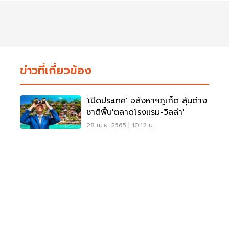
ข่าวที่เกี่ยวข้อง
'เปิดประเทศ' อสังหาฯภูเก็ต ลุ้นต่าง
ชาติฟื้น'ตลาดโรงแรม-วิลล่า'
28 เม.ย. 2565 | 10:12 น.