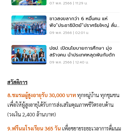
ช่วยพวกเรา"
07 พ.ค. 2566 | 11:29 น.
ชาวสงขลากว่า 6 หมื่นคน แห่
ฟัง”ประชาธิปัตย์”ปราศรัยใหญ่ ลั่น
ปชป.ไม่มีวันตาย
09 พ.ค. 2566 | 02:01 น.
ปชป. เปิดนโยบายการศึกษา มุ่ง
สร้างคน นำประเทศหลุดพ้นกับดัก
09 พ.ค. 2566 | 12:40 น.
สวัสดิการ
8.ชมรมผู้สูงอายุรับ 30,000 บาท
ทุกหมู่บ้าน ทุกชุมชน
เพื่อให้ผู้สูงอายุได้รับการส่งเสริมคุณภาพชีวิตรอบด้าน
(วงเงิน 2,400 ล้านบาท)
9.ฟรีนมโรงเรียน 365 วัน
เพื่อขยายระยะเวลาการดื่มนม