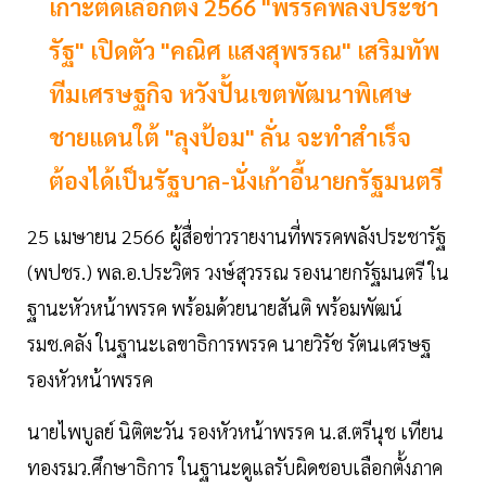
เกาะติดเลือกตั้ง 2566 "พรรคพลังประชา
รัฐ" เปิดตัว "คณิศ แสงสุพรรณ" เสริมทัพ
ทีมเศรษฐกิจ หวังปั้นเขตพัฒนาพิเศษ
ชายแดนใต้ "ลุงป้อม" ลั่น จะทำสำเร็จ
ต้องได้เป็นรัฐบาล-นั่งเก้าอี้นายกรัฐมนตรี
25 เมษายน 2566 ผู้สื่อข่าวรายงานที่พรรคพลังประชารัฐ
(พปชร.) พล.อ.ประวิตร วงษ์สุวรรณ รองนายกรัฐมนตรี ใน
ฐานะหัวหน้าพรรค พร้อมด้วยนายสันติ พร้อมพัฒน์
รมช.คลัง ในฐานะเลขาธิการพรรค นายวิรัช รัตนเศรษฐ
รองหัวหน้าพรรค
นายไพบูลย์ นิติตะวัน รองหัวหน้าพรรค น.ส.ตรีนุช เทียน
ทองรมว.ศึกษาธิการ ในฐานะดูแลรับผิดชอบเลือกตั้งภาค