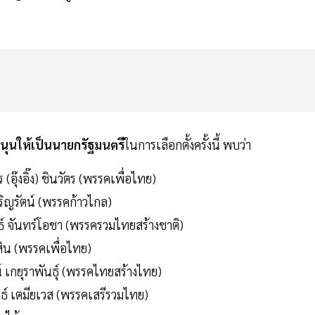
นุนให้เป็นนายกรัฐมนตรี
ในการเลือกตั้งครั้งนี้ พบว่า
อุ๊งอิ๊ง) ชินวัตร (พรรคเพื่อไทย)
จริญรัตน์ (พรรคก้าวไกล)
ธ์ จันทร์โอชา (พรรครวมไทยสร้างชาติ)
สิน (พรรคเพื่อไทย)
น์ เกยุราพันธุ์ (พรรคไทยสร้างไทย)
ุทธ์ เตมียเวส (พรรคเสรีรวมไทย)