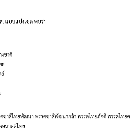
.ส. แบบแบ่งเขต
พบว่า
างชาติ
ไทย
ย์
ย
พรรคชาติไทยพัฒนา พรรคชาติพัฒนากล้า พรรคไทยภักดี พรรคไทยศ
้างอนาคตไทย