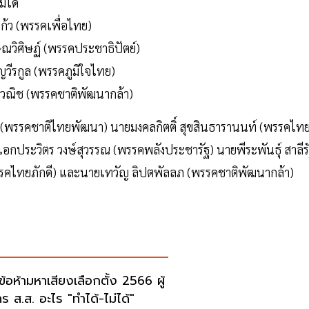
่ได้
แก้ว (พรรคเพื่อไทย)
กษณวิศิษฏ์ (พรรคประชาธิปัตย์)
ญวีรกูล (พรรคภูมิใจไทย)
ิกวณิช (พรรคชาติพัฒนากล้า)
ชา (พรรคชาติไทยพัฒนา) นายมงคลกิตติ์ สุขสินธารานนท์ (พรรคไท
ลเอกประวิตร วงษ์สุวรรณ (พรรคพลังประชารัฐ) นายพีระพันธุ์ สาลีร
พรรคไทยภักดี) และนายเทวัญ ลิปตพัลลภ (พรรคชาติพัฒนากล้า)
ดข้อห้ามหาเสียงเลือกตั้ง 2566 ผู้
คร ส.ส. อะไร "ทำได้-ไม่ได้"