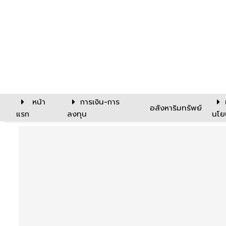
หน้า
การเงิน-การ
อสังหาริมทรัพย์
แรก
ลงทุน
นโย