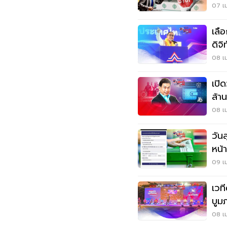
07 เม
เลื
ดิจิ
08 เม
เปิด
ล้า
08 เม
วัน
หน้
09 เม
เวท
บูม
08 เม