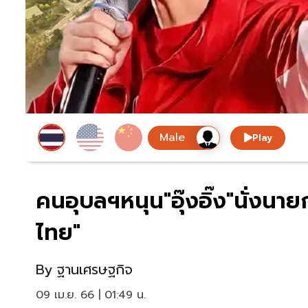
Play
คนอุบลฯหนุน"อุ๊งอิ๊ง"นั่งนาย
ไทย"
By
ฐานเศรษฐกิจ
09 เม.ย. 66 | 01:49 น.