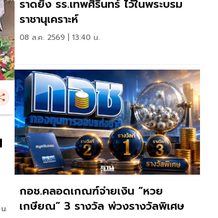
ราดยิง รร.เทพศิรินทร์ ไว้ในพระบรม
ราชานุเคราะห์
08 ส.ค. 2569 | 13:40 น.
น
กอช.คลอดเกณฑ์จ่ายเงิน “หวย
เกษียณ” 3 รางวัล พ่วงรางวัลพิเศษ
 น.