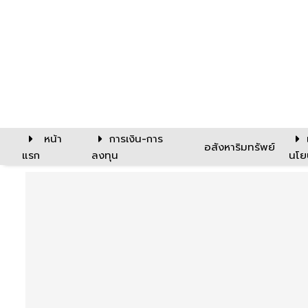
หน้า
การเงิน-การ
อสังหาริมทรัพย์
แรก
ลงทุน
นโย