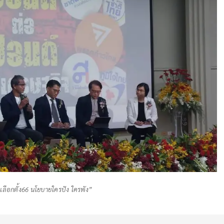
มเลือกตั้ง66 นโยบายใครปัง ใครพัง”