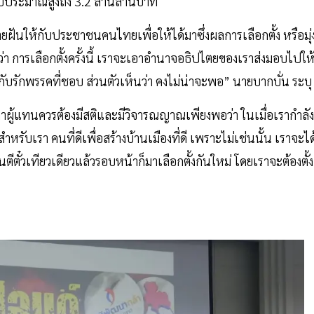
บประมาณสูงถึง 3.2 ล้านล้านบาท
ยฝันให้กับประชาชนคนไทยเพื่อให้ได้มาซึ่งผลการเลือกตั้ง หรือมุ่
การเลือกตั้งครั้งนี้ เราจะเอาอำนาจอธิปไตยของเราส่งมอบไปให
่กับรักพรรคที่ชอบ ส่วนตัวเห็นว่า คงไม่น่าจะพอ” นายบากบั่น ระบุ
้าคูหากาผู้แทนควรต้องมีสติและมีวิจารณญาณเพียงพอว่า ในเมื่อเรากำลัง
ับเรา คนที่ดีเพื่อสร้างบ้านเมืองที่ดี เพราะไม่เช่นนั้น เราจะได
นตีตั๋วเทียวเดียวแล้วรอบหน้าก็มาเลือกตั้งกันใหม่ โดยเราจะต้องตั้ง