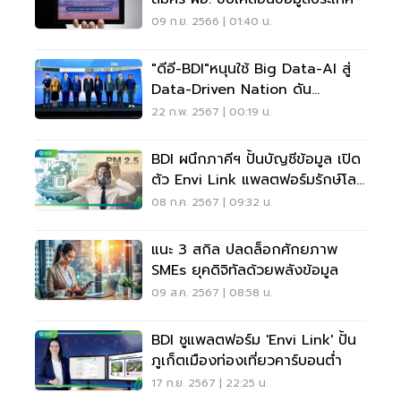
09 ก.ย. 2566 | 01:40 น.
"ดีอี-BDI"หนุนใช้ Big Data-AI สู่
Data-Driven Nation ดัน
เศรษฐกิจ 3 พันล้าน
22 ก.พ. 2567 | 00:19 น.
BDI ผนึกภาคีฯ ปั้นบัญชีข้อมูล เปิด
ตัว Envi Link แพลตฟอร์มรักษ์โลก
แก้ฝุ่นพิษ
08 ก.ค. 2567 | 09:32 น.
แนะ 3 สกิล ปลดล็อกศักยภาพ
SMEs ยุคดิจิทัลด้วยพลังข้อมูล
09 ส.ค. 2567 | 08:58 น.
BDI ชูแพลตฟอร์ม 'Envi Link' ปั้น
ภูเก็ตเมืองท่องเที่ยวคาร์บอนต่ำ
17 ก.ย. 2567 | 22:25 น.