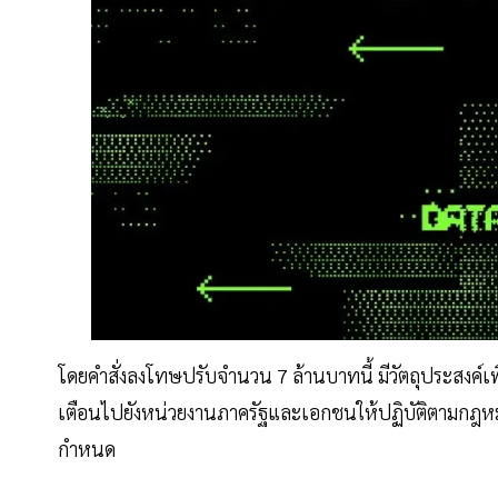
โดยคำสั่งลงโทษปรับจำนวน 7 ล้านบาทนี้ มีวัตถุประสงค
เตือนไปยังหน่วยงานภาครัฐและเอกชนให้ปฏิบัติตามกฎห
กำหนด