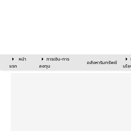
หน้า
การเงิน-การ
อสังหาริมทรัพย์
แรก
ลงทุน
นโย