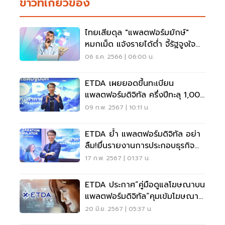
ข่าวที่เกี่ยวข้อง
ไทยเสียดุล "แพลตฟอร์มยักษ์"
หมกเม็ด แจ้งรายได้ตํ่า จี้รัฐจูงใจ
เข้าระบบ
06 ธ.ค. 2566 | 06:00 น.
ETDA เผยยอดขึ้นทะเบียน
แพลตฟอร์มดิจิทัล ครึ่งปีทะลุ 1,000
ราย
09 ก.พ. 2567 | 10:11 น.
ETDA ย้ำ แพลตฟอร์มดิจิทัล อย่า
ลืม!ยื่นรายงานการประกอบธุรกิจ
ประจำปี 29 ก.พ.
17 ก.พ. 2567 | 01:37 น.
ETDA ประกาศ“คู่มือดูแลโฆษณาบน
แพลตฟอร์มดิจิทัล”คุมเข้มโฆษณา
ลวง-ผิดกม.
20 มิ.ย. 2567 | 05:37 น.