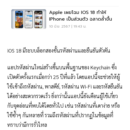
Apple เผยโฉม IOS 18 ทำให้
IPhone เป็นส่วนตัว ฉลาดล้ำขึ้น
10 มิ.ย. 2567 | 19:43 น.
iOS 18 มีระบบล็อกสองชั้นรหัสผ่านและยืนยันตัวตัน
แอปรหัสผ่านใหม่สร้างขึ้นบนพื้
นฐานของ Keychain ซึ่ง
เปิดตัวครั้งแรกเมื่อกว่า 25 ปีที่แล้ว โดยแอปนี้จะช่วยให้ผู้
ใช้เข้าถึงรหัสผ่าน, พาสคีย์, รหัสผ่าน Wi-Fi และรหัสยืนยัน
ได้อย่
างสะดวกรวดเร็ว ยิ่งกว่านั้นแอปนี้ยังเตือนผู้
ใช้เกี่ยว
กับจุดอ่อนที่พบได้
โดยทั่วไป เช่น รหัสผ่านที่เดาง่าย หรือ
ใช้ซ้ำๆ กันหลายที่ รวมถึงรหัสผ่านที่ปรากฏในข้อมู
ลที่
ทราบว่ามีการรั่วไหล