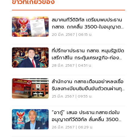
ข่าวที่เกี่ยวข้อง
สมาคมทีวีดิจิทัล เตรียมพบประธาน
กสทช. ถกคลื่น 3500-ใบอนุญาต
ทีวีหมดอายุปี 72
20 มี.ค. 2567 | 06:15 น.
ที่ปรึกษาประธาน กสทช. หนุนรัฐเปิด
เสรีกาสิโน กระตุ้นเศรษฐกิจ-ท่อง
เที่ยว
28 มี.ค. 2567 | 04:51 น.
สำนักงาน กสทช.เตือนอย่าหลงเชื่อ
รับลงทะเบียนซิมยืนยันตัวตนผ่านทุก
ช่องทาง
25 มี.ค. 2567 | 09:55 น.
“อากู๋” เสนอ ประธาน.กสทช.ต่อใบ
อนุญาตทีวีดิจิทัล ลั่นคลื่น 3500
ต้องรักษาไว้
26 มี.ค. 2567 | 06:29 น.