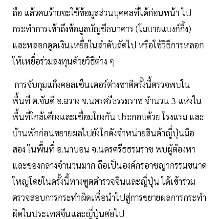
ถือ แล้วคนร้ายจะใช้ข้อมูลส่วนบุคคลที่ได้ก่อนหน้า ไป
กระทำการเข้าถึงข้อมูลบัญชีธนาคาร (โมบายแบงก์กิ้ง)
และหลอกดูดเงินเหยื่อในลำดับถัดไป หรือใช้วิธีการหลอก
ให้เหยื่อร่วมลงทุนด้วยวิธีต่าง ๆ
การจับกุมแก๊งคอลเซ็นเตอร์ต่างชาติครั้งนี้ตรวจพบใน
พื้นที่ ต.จันดี อ.ฉวาง จ.นครศรีธรรมราช จำนวน 3 แห่งใน
พื้นที่ใกล้เคียงและเชื่อมโยงกัน ประกอบด้วย โรงแรม และ
บ้านพักก่อนขยายผลไปยังโกดังจำหน่ายสินค้าญี่ปุ่นมือ
สอง ในพื้นที่ อ.นาบอน จ.นครศรีธธรมราช พบผู้ต้องหา
และของกลางจำนวนมาก ถือเป็นองค์กรอาชญากรรมขนาด
ใหญ่โดยในครั้งนี้ทางฑูตตำรวจจีนและญี่ปุ่น ได้เข้าร่วม
ตรวจสอบการกระทำผิดเพื่อนำไปสู่การขยายผลการกระทำ
ผิดในประเทศจีนและญี่ปุ่นต่อไป