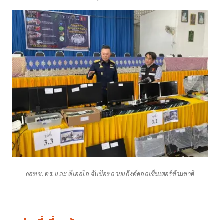
กสทช. ตร. และ ดีเอสไอ จับมือทลายแก๊งค์คอลเซ็นเตอร์ข้ามชาติ