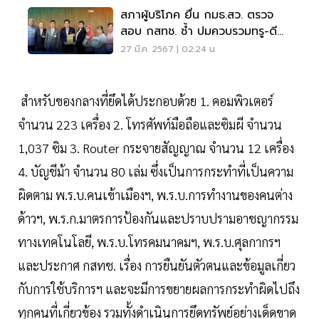
สภาผู้บริโภค ยื่น กมธ.สว. ตรวจ
สอบ กสทช. ซ้ำ ปมควบรวมทรู-ดี
แทค
27 มี.ค. 2567 | 02:24 น.
สำหรับของกลางที่ยึดได้ประกอบด้วย 1. คอมพิวเตอร์
จำนวน 223 เครื่อง 2. โทรศัพท์มือถือและซิมผี จำนวน
1,037 ซิม 3. Router กระจายสัญญาณ จำนวน 12 เครื่อง
4. บัญชีม้า จำนวน 80 เล่ม ซึ่งเป็นการกระทำที่เป็นความ
ผิดตาม พ.ร.บ.คนเข้าเมืองฯ, พ.ร.บ.การทำงานของคนต่าง
ด้าวฯ, พ.ร.ก.มาตรการป้องกันและปราบปรามอาชญากรรม
ทางเทคโนโลยี, พ.ร.บ.โทรคมนาคมฯ, พ.ร.บ.ศุลกากรฯ
และประกาศ กสทช. เรื่อง การยืนยันตัวตนและข้อมูลเกี่ยว
กับการใช้บริการฯ และจะมีการขยายผลการกระทำผิดไปถึง
ทุกคนที่เกี่ยวข้อง รวมทั้งดำเนินการยึดทรัพย์อย่างเด็ดขาด