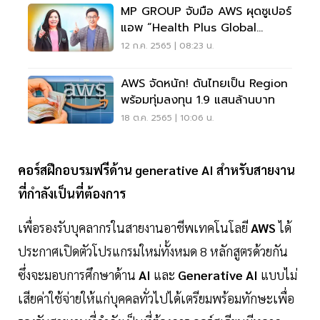
MP GROUP จับมือ AWS ผุดซูเปอร์
แอพ “Health Plus Global
Platform”
12 ก.ค. 2565 | 08:23 น.
AWS จัดหนัก! ดันไทยเป็น Region
พร้อมทุ่มลงทุน 1.9 แสนล้านบาท
18 ต.ค. 2565 | 10:06 น.
คอร์สฝึกอบรมฟรีด้าน generative AI สำหรับสายงาน
ที่กำลังเป็นที่ต้องการ
เพื่อรองรับบุคลากรในสายงานอาชีพเทคโนโลยี
AWS
ได้
ประกาศเปิดตัวโปรแกรมใหม่ทั้งหมด 8 หลักสูตรด้วยกัน
ซึ่งจะมอบการศึกษาด้าน
AI
และ
Generative AI
แบบไม่
เสียค่าใช้จ่ายให้แก่บุคคลทั่วไปได้เตรียมพร้อมทักษะเพื่อ