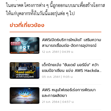
ในอนาคต โครงการต่าง ๆ นี้ถูกออกแบบมาเพื่อสร้างโอกาส
ให้แก่บุคลากรทั้งในวันนี้และรุ่นต่อ ๆ ไป
ข่าวที่เกี่ยวข้อง
AWSเปิด6บริการใหม่IoT เสริมความ
สามารถเชื่อมต่อ-จัดการอุปกรณ์
12 ม.ค. 2561 | 04:39 น.
เด็กไทยเจ๋ง "ซันเดย์ มอร์นิ่ง" คว้า
แชมป์อาเซียน แข่ง AWS Hackday
2018
05 ต.ค. 2561 | 11:05 น.
AWS หนุนไฟเซอร์เร่งการพัฒนา
และการผลิตยา
21 ธ.ค. 2564 | 04:57 น.