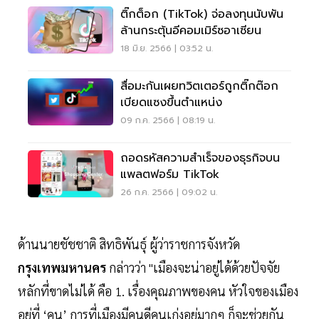
ติ๊กต็อก (TikTok) จ่อลงทุนนับพัน
ล้านกระตุ้นอีคอมเมิร์ซอาเซียน
18 มิ.ย. 2566 | 03:52 น.
สื่อมะกันเผยทวิตเตอร์ถูกติ๊กต๊อก
เบียดแซงขึ้นตำแหน่ง
09 ก.ค. 2566 | 08:19 น.
ถอดรหัสความสำเร็จของธุรกิจบน
แพลตฟอร์ม TikTok
26 ก.ค. 2566 | 09:02 น.
ด้านนายชัชชาติ สิทธิพันธุ์ ผู้ว่าราชการจังหวัด
กรุงเทพมหานคร
กล่าวว่า "เมืองจะน่าอยู่ได้ด้วยปัจจัย
หลักที่ขาดไม่ได้ คือ 1. เรื่องคุณภาพของคน หัวใจของเมือง
อยู่ที่ ‘คน’ การที่เมืองมีคนดีคนเก่งอยู่มากๆ ก็จะช่วยกัน