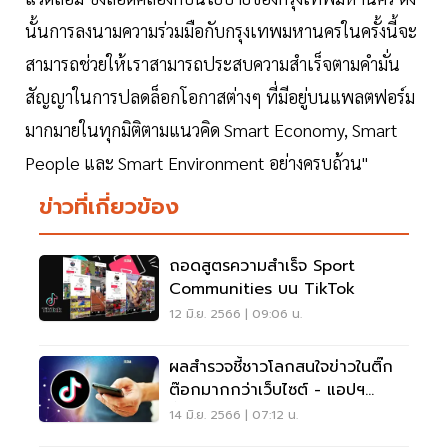
นั้นการลงนามความร่วมมือกับกรุงเทพมหานครในครั้งนี้จะ
สามารถช่วยให้เราสามารถประสบความสำเร็จตามคำมั่น
สัญญาในการปลดล็อกโอกาสต่างๆ ที่มีอยู่บนแพลตฟอร์ม
มากมายในทุกมิติตามแนวคิด Smart Economy, Smart
People และ Smart Environment อย่างครบถ้วน"
ข่าวที่เกี่ยวข้อง
ถอดสูตรความสำเร็จ Sport
Communities บน TikTok
12 มิ.ย. 2566 | 09:06 น.
ผลสำรวจชี้ชาวโลกสนใจข่าวในติ๊ก
ต๊อกมากกว่าเว็บไซต์ - แอปฯ
ดั้งเดิม
14 มิ.ย. 2566 | 07:12 น.