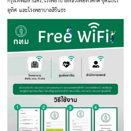
กรุงเทพมหานคร, โรงพยาบาลหลวงพ่อทวีศักดิ์ ชุตินธโร
อุทิศ และโรงพยาบาลสิรินธร