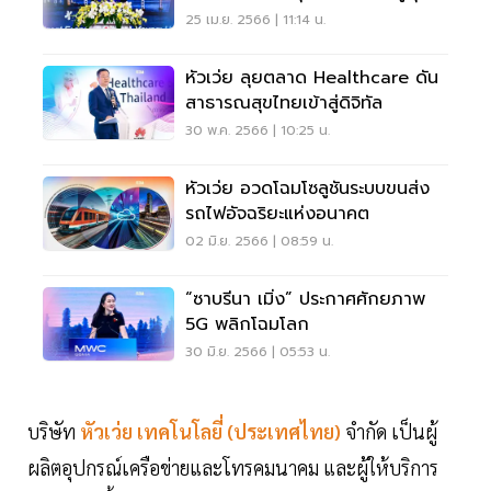
ดิจิทัล
25 เม.ย. 2566 | 11:14 น.
หัวเว่ย ลุยตลาด Healthcare ดัน
สาธารณสุขไทยเข้าสู่ดิจิทัล
30 พ.ค. 2566 | 10:25 น.
หัวเว่ย อวดโฉมโซลูชันระบบขนส่ง
รถไฟอัจฉริยะแห่งอนาคต
02 มิ.ย. 2566 | 08:59 น.
“ซาบรีนา เมิ่ง” ประกาศศักยภาพ
5G พลิกโฉมโลก
30 มิ.ย. 2566 | 05:53 น.
บริษัท
หัวเว่ย เทคโนโลยี่
(ประเทศไทย)
จำกัด เป็นผู้
ผลิตอุปกรณ์เครือข่ายและโทรคมนาคม และผู้ให้บริการ