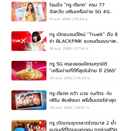
โรมมิ่ง “ทรู-ดีแทค” ครบ 77
จังหวัด เสริมเครือข่าย 5G 4G
WiFi รับสงกรานต์
11 เม.ย. 2566 | 05:24 น.
ทรู เปิดแบรนด์ใหม่ “TrueX” ดึง ลิ
ซ่า BLACKPINK แบรนด์แอมบาสเด
อร์
18 เม.ย. 2566 | 07:34 น.
ทรู 5G ครองแชมป์ครบทุกมิติ
“เครือข่ายที่ดีที่สุดในไทย ปี 2565”
20 เม.ย. 2566 | 06:24 น.
ทรู-ดีแทค คว้า นาย ณภัทร -ใบ
เฟิร์น พิมพ์ชนก พรีเซ็นเตอร์ล่าสุด
26 เม.ย. 2566 | 06:57 น.
ทรู เปิดเกมรุกตลาดไตรมาส 2 ย้ำ
แบรนด์ที่รักของทุกคน ทุกช่วงชีวิต