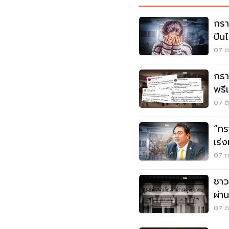
กรา
ปืนไ
ไหน
07 ต.
กรา
พรี
เสี
07 ต.
“กร
เร่
07 ต.
ชาว
ผ่า
หนอ
07 ต.