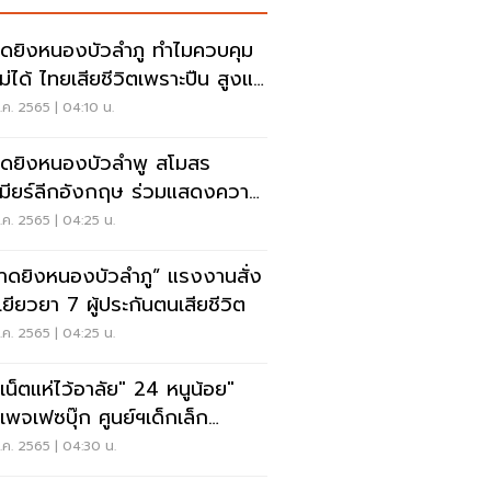
ดยิงหนองบัวลำภู ทำไมควบคุม
ม่ได้ ไทยเสียชีวิตเพราะปืน สูงแค่
?
ค. 2565 | 04:10 น.
ดยิงหนองบัวลำพู สโมสร
เมียร์ลีกอังกฤษ ร่วมแสดงความ
ยใจ
ค. 2565 | 04:25 น.
าดยิงหนองบัวลำภู” แรงงานสั่ง
งเยียวยา 7 ผู้ประกันตนเสียชีวิต
ค. 2565 | 04:25 น.
เน็ตแห่ไว้อาลัย" 24 หนูน้อย"
นเพจเฟซบุ๊ก ศูนย์ฯเด็กเล็ก
งบัวลำภู
ค. 2565 | 04:30 น.