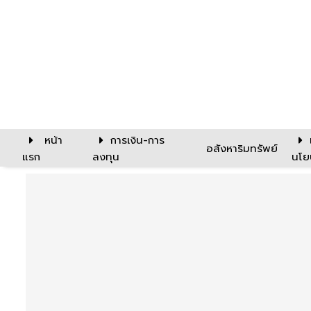
หน้า
การเงิน-การ
อสังหาริมทรัพย์
แรก
ลงทุน
นโย