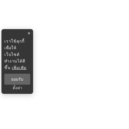
×
เราใช้คุกกี้
เพื่อให้
เว็บไซต์
ทำงานได้ดี
ขึ้น
เพิ่มเติม
ยอมรับ
ตั้งค่า