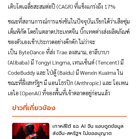
เติบโตเฉลี่ยสะสมต่อปี (CAGR) ที่แข็งแกร่งถึง 17%
ขณะที่สถานการณ์การแข่งขันในปัจจุบันเรียกได้ว่าเสือซุ่ม
เต็มพิกัด โดยในตลาดประเทศจีน บิ๊กเทคต่างส่งผลิตภัณฑ์
ของตัวเองเข้าประกวดอย่างคึกคัก ไม่ว่าจะ
เป็น ByteDance ที่ส่ง Trae ลงสนาม, อาลีบาบา
(Alibaba) มี Tongyi Lingma, เทนเซ็นต์ (Tencent) มี
CodeBuddy และ ไป่ตู้ (Baidu) มี Wenxin Kuaima ใน
ขณะที่ฝั่งสหรัฐฯ มี แอนโธรปิก (Anthropic) และ โอเพน
เอไอ (OpenAI) ที่จองพื้นที่เจ้าตลาดอยู่ก่อนแล้ว
ข่าวที่เกี่ยวข้อง
เกาหลีใต้ แฉ AI จีน แอบดูดข้อมูล
ส่งจีน-สหรัฐฯ ไม่ขออนุญาต