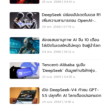
25 เม.ย. 2568 | 04:14 น.
DeepSeek ปล่อยอัปเดตโมเดล R1
เพิ่มความสามารถชน OpenAI-
Gemini
29 พ.ค. 2568 | 07:19 น.
ส่องแสนยานุภาพ AI จีน 10 เดือน
ไล่เปิดโมเดลใหม่ไม่หยุด ชิงผู้นำโลก
04 พ.ย. 2568 | 05:12 น.
Tencent-Alibaba รุมจีบ
‘DeepSeek’ ดันมูลค่าบริษัทพุ่ง
เฉียด 7 แสนล้าน
23 เม.ย. 2569 | 04:35 น.
เปิด DeepSeek-V4 ท้าชน GPT-
5.5 ปลุกศึก AI โลกเดือดปรอทแตก
24 เม.ย. 2569 | 13:18 น.