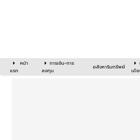
หน้า
การเงิน-การ
อสังหาริมทรัพย์
แรก
ลงทุน
นโย