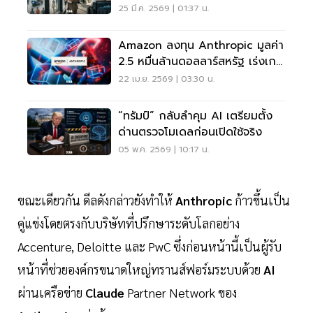
16%
25 มี.ค. 2569 | 01:37 น.
Amazon ลงทุน Anthropic มูลค่า
2.5 หมื่นล้านดอลลาร์สหรัฐ เร่งเกม
AI โลก
22 เม.ย. 2569 | 03:30 น.
“ทรัมป์” กลับลำคุม AI เตรียมตั้ง
ด่านตรวจโมเดลก่อนเปิดใช้จริง
05 พ.ค. 2569 | 10:17 น.
ขณะเดียวกัน ดีลดังกล่าวยังทำให้
Anthropic
ก้าวขึ้นเป็น
คู่แข่งโดยตรงกับบริษัทที่ปรึกษาระดับโลกอย่าง
Accenture, Deloitte และ PwC ซึ่งก่อนหน้านี้เป็นผู้รับ
หน้าที่ช่วยองค์กรขนาดใหญ่ทรานส์ฟอร์มระบบด้วย
AI
ผ่านเครือข่าย
Claude
Partner Network ของ