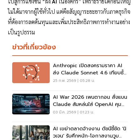
ไปสู่การแข่งขัน “ฝัง
AI
ในองค์กร” เพราะรายได้ก้อนใหญ่
ไม่ได้มาจากผู้ใช้ทั่วไป แต่คือสัญญาระยะยาวกับภาคธุรกิจ
ที่ต้องการลดต้นทุนและเพิ่มประสิทธิภาพการทำงานอย่าง
เป็นรูปธรรม
ข่าวที่เกี่ยวข้อง
Anthropic เปิดสงครามราคา AI
ส่ง Claude Sonnet 4.6 เทียบชั้น
รุ่นท็อป เริ่มต้น 97.5 บาท
25 ก.พ. 2569 | 05:28 น.
AI War 2026 เพนตากอน สั่งแบน
Claude ส้มหล่นใส่ OpenAI คุม
สมองกลชั้นความลับ
03 มี.ค. 2569 | 01:23 น.
AI เขย่าตลาดจ้างงาน ดัชนีชี้ชัด 'นิ
วเจน' รับศึกหนัก-โอกาสงานวูบ