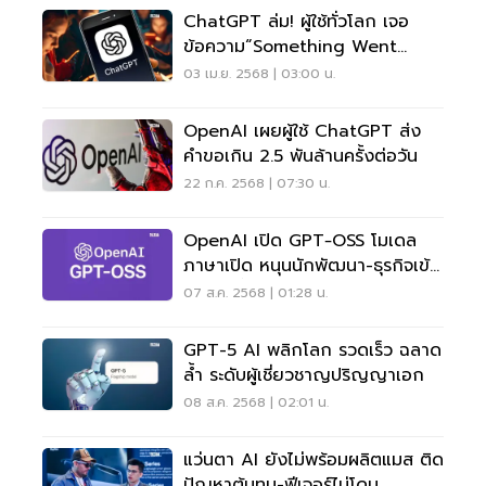
ChatGPT ล่ม! ผู้ใช้ทั่วโลก เจอ
ข้อความ“Something Went
Wrong”
03 เม.ย. 2568 | 03:00 น.
OpenAI เผยผู้ใช้ ChatGPT ส่ง
คำขอเกิน 2.5 พันล้านครั้งต่อวัน
22 ก.ค. 2568 | 07:30 น.
OpenAI เปิด GPT‑OSS โมเดล
ภาษาเปิด หนุนนักพัฒนา-ธุรกิจเข้า
ถึง AI ขั้นสูง
07 ส.ค. 2568 | 01:28 น.
GPT-5 AI พลิกโลก รวดเร็ว ฉลาด
ล้ำ ระดับผู้เชี่ยวชาญปริญญาเอก
08 ส.ค. 2568 | 02:01 น.
แว่นตา AI ยังไม่พร้อมผลิตแมส ติด
ปัญหาต้นทุน-ฟีเจอร์ไม่โดน