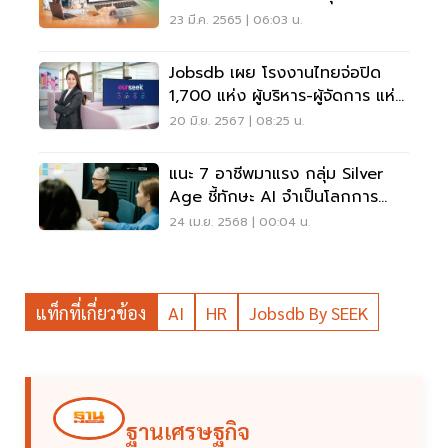
เสมอภาคในตลาดงาน
23 มี.ค. 2565 | 06:03 น.
Jobsdb เผย โรงงานไทยจ่อปิด
1,700 แห่ง ผู้บริหาร-ผู้จัดการ แห่
หางานเพียบ
20 มิ.ย. 2567 | 08:25 น.
แนะ 7 อาชีพมาแรง กลุ่ม Silver
Age ชี้ทักษะ AI จำเป็นโลกการ
ทำงานยุคใหม่
24 เม.ย. 2568 | 00:04 น.
แท็กที่เกี่ยวข้อง
AI
HR
Jobsdb By SEEK
ฐานเศรษฐกิจ