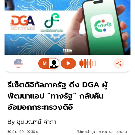
รีเซ็ตดิจิทัลภาครัฐ ดึง DGA ผู้
พัฒนาแอป “ทางรัฐ” กลับคืน
อ้อมอกกระทรวงดีอี
By
ชุติมณฑน์ คำภา
30 มิ.ย. 69 | 02:30 น.
อัปเดตล่าสุด :
15 ก.ค. 69 | 09:07 น.