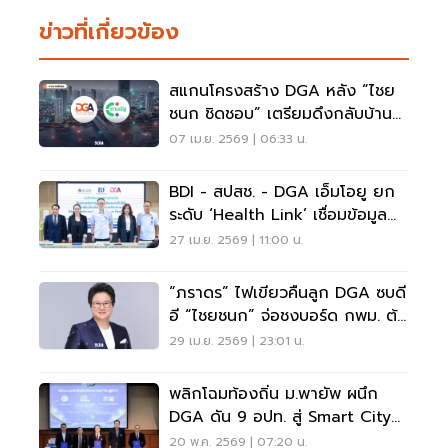
ข่าวที่เกี่ยวข้อง
สแกนโครงสร้าง DGA หลัง “ไชย
ชนก ชิดชอบ” เตรียมดึงกลับบ้าน
เก่าตั้งเป้า “รีเซ็ตระบบบริการภาค
07 เม.ย. 2569 | 06:33 น.
รัฐ”
BDI - สปสช. - DGA เอ็มโอยู ยก
ระดับ ‘Health Link’ เชื่อมข้อมูล
สุขภาพทั่วไทย
27 เม.ย. 2569 | 11:00 น.
“ภราดร” ไฟเขียวคืนลูก DGA ซบดี
อี “ไชยชนก” จ่อชงบอร์ด กพม. ต้น
พฤษภาฯนี้ ลุยปฏิรูปดิจิทัลรัฐ
29 เม.ย. 2569 | 23:01 น.
พลิกโฉมท้องถิ่น ม.พายัพ ผนึก
DGA ดัน 9 อปท. สู่ Smart City
เต็มรูปแบบ
20 พ.ค. 2569 | 07:20 น.