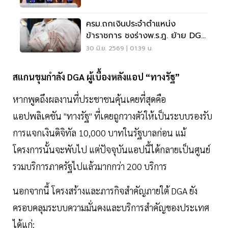
ครม.ถกเงินประจำตำแหน่ง
ข้าราชการ ชงร่างพ.ร.ฎ. ย้าย DGA
กลับกระทรวงดีอี
30 มิ.ย. 2569 | 01:39 น.
สแกนขุมกำลัง DGA ผู้เบื้องหลังแอป “ทางรัฐ”
หากพูดถึงผลงานที่ประชาชนคุ้นเคยที่สุดคือ
แอปพลิเคชัน "ทางรัฐ" ที่เคยถูกวางตัวให้เป็นระบบรองรับ
การแจกเงินดิจิทัล 10,000 บาทในรัฐบาลก่อน แม้
โครงการนั้นจะพับไป แต่ปัจจุบันแอปนี้ได้กลายเป็นศูนย์
รวมบริการภาครัฐไปแล้วมากกว่า 200 บริการ
นอกจากนี้ โครงสร้างและภารกิจสำคัญภายใต้ DGA ยัง
ครอบคลุมระบบความมั่นคงและบริการสำคัญของประเทศ
ได้แก่: