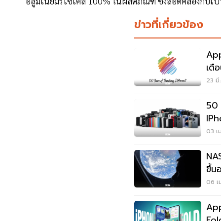
อลูมิเนียมรีไซเคิล 100% ในผลิตภัณฑ์ ซึ่งสอดคล้องกับเป
ข่าวที่เกี่ยวข้อง
App
เดื
เดี
23 มี
50 
IPh
13 
03 เม
NAS
ขึ้
เข้
06 เม
App
Fol