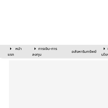
หน้า
การเงิน-การ
อสังหาริมทรัพย์
แรก
ลงทุน
นโย