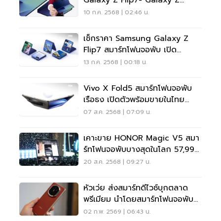
Galaxy Z Flip7- Galaxy Z
Fold7 ค่าย ‘AIS Vs TRUE’
10 ก.ค. 2568 | 02:46 น.
เช็กราคา Samsung Galaxy Z
Flip7 สมาร์ทโฟนจอพับ เปิด
จำหน่าย 1 ส.ค.
13 ก.ค. 2568 | 00:18 น.
Vivo X Fold5 สมาร์ทโฟนจอพับ
เรือธง เปิดตัวพร้อมขายในไทย
59,999 บาท
07 ส.ค. 2568 | 07:09 น.
เคาะขาย HONOR Magic V5 สมา
ร์ทโฟนจอพับบางสุดในโลก 57,990
บาท
20 ส.ค. 2568 | 09:27 น.
หัวเว่ย ส่งสมาร์ทดีไวซ์บุกตลาด
พรีเมียม นำโดยสมาร์ทโฟนจอพับ
HUAWEI Mate X7
02 ก.พ. 2569 | 06:43 น.