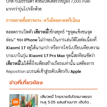
ปกติ ก็ไม่ธรรมดา ด้วยแบตเตอรี่ใหญ่ถึง 7,000 mAh
มากกว่ารุ่นโปรอีกด้วย
การตลาดสื่อสารตรง–หวังยึดตลาดพรีเมียม
ตลอดการเปิดตัว
เสียวหมี่
ใช้กลยุทธ์ “ชูจุดแข็งชนจุด
อ่อน” ของ
iPhone
ไม่ว่าจะเป็นการเล่นวิดีโอต่อเนื่องที่
Xiaomi 17
อยู่ได้นานกว่า หรือการโชว์เปรียบเทียบความ
บางเบาในรุ่น
Xiaomi 17 Pro Max
จุดนี้สะท้อนชัดว่า
เสียวหมี่
ไม่ได้ตั้งใจเพียงสร้างเรือธงเท่านั้น แต่ต้องการ
Reposition แบรนด์เข้าสู่ระดับเดียวกับ
Apple
ข่าวที่เกี่ยวข้อง
เสียวหมี่ โกยรายรับไตรมาสแรก
ทะลุ 5.05 แสนล้านบาท เติบโต