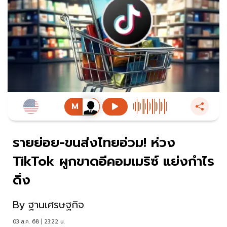
รายย่อย-ขนส่งไทยอ่วม! ห่วง
TikTok ผูกขาดอีคอมเมริซ์ แย่งกำไร
ดิ่ง
By
ฐานเศรษฐกิจ
03 ส.ค. 68 | 23:22 น.