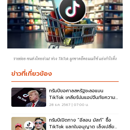
รายย่อย-ขนส่งไทยอ่วม! ห่วง TikTok ผูกขาดอีคอมเมริซ์ แย่งกำไรดิ่ง
ข่าวที่เกี่ยวข้อง
ทรัมป์ขอศาลสหรัฐชะลอแบน
TikTok เคลียร์ปมแอปจีนภัยความ
มั่นคงชาติ
28 ธ.ค. 2567 | 07:00 น.
ทรัมป์เปิดทาง “อีลอน มัสก์” ซื้อ
TikTok แลกใบอนุญาต เล็งเปลี่ยน