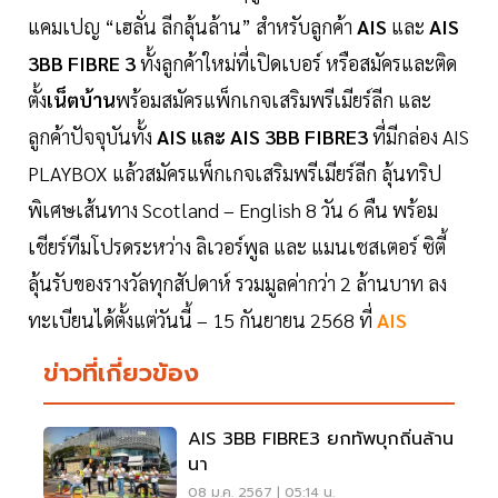
แคมเปญ “เฮลั่น ลีกลุ้นล้าน” สำหรับลูกค้า
AIS
และ
AIS
3BB FIBRE 3
ทั้งลูกค้าใหม่ที่เปิดเบอร์ หรือสมัครและติด
ตั้ง
เน็ตบ้าน
พร้อมสมัครแพ็กเกจเสริมพรีเมียร์ลีก และ
ลูกค้าปัจจุบันทั้ง
AIS และ AIS 3BB FIBRE3
ที่มีกล่อง AIS
PLAYBOX แล้วสมัครแพ็กเกจเสริมพรีเมียร์ลีก ลุ้นทริป
พิเศษเส้นทาง Scotland – English 8 วัน 6 คืน พร้อม
เชียร์ทีมโปรดระหว่าง ลิเวอร์พูล และ แมนเชสเตอร์ ซิตี้
ลุ้นรับของรางวัลทุกสัปดาห์ รวมมูลค่ากว่า 2 ล้านบาท ลง
ทะเบียนได้ตั้งแต่วันนี้ – 15 กันยายน 2568 ที่
AIS
ข่าวที่เกี่ยวข้อง
AIS 3BB FIBRE3 ยกทัพบุกถิ่นล้าน
นา
08 ม.ค. 2567 | 05:14 น.