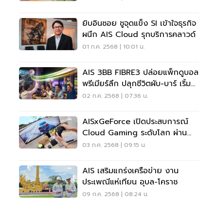
ยิบอินซอย ชูจุดแข็ง SI เข้าใจธุรกิจ
ผนึก AIS Cloud รุกบริการคลาวด์
01 ก.ค. 2568 | 10:01 น.
AIS 3BB FIBRE3 ปล่อยแพ็กดูบอล
พรีเมียร์ลึก ปลุกชีวิตผับ-บาร์ เริ้ม
ต้นเดือนละ 2,800 บาท
02 ก.ค. 2568 | 07:36 น.
AISxGeForce เปิดประสบการณ์
Cloud Gaming ระดับโลก ผ่าน
PlayBox-3BB GIGATV
03 ก.ค. 2568 | 09:15 น.
AIS เสริมแกร่งเครือข่าย งาน
ประเพณีแห่เทียน อุบล-โคราช
09 ก.ค. 2568 | 08:24 น.