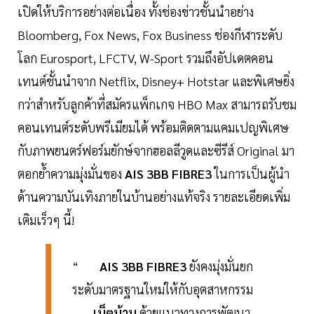
เปิดให้บริการอย่างต่อเนื่อง ทั้งช่องข่าวชั้นนำอย่าง
Bloomberg, Fox News, Fox Business ช่องกีฬาระดับ
โลก Eurosport, LFCTV, W-Sport รวมถึงอัปเดตคอน
เทนต์ชั้นนำจาก Netflix, Disney+ Hotstar และพิเศษยิ่ง
กว่าสำหรับลูกค้าที่สมัครแพ็กเกจ HBO Max สามารถรับชม
คอนเทนต์ระดับพรีเมียมได้ พร้อมติดตามแคมเปญพิเศษ
กับภาพยนตร์ฟอร์มยักษ์จากฮอลลีวูดและซีรีส์ Original มา
ตอกย้ำความมุ่งมั่นของ
AIS 3BB FIBRE3
ในการเป็นผู้นำ
ด้านความบันเทิงภายในบ้านอย่างแท้จริง รายละเอียดเพิ่ม
เติมเร็วๆ นี้!
“
AIS 3BB FIBRE3
ยังคงมุ่งมั่นยก
ระดับมาตรฐานใหม่ให้กับอุตสาหกรรม
เน็ตบ้าน
ด้วยแนวทางการพัฒนา