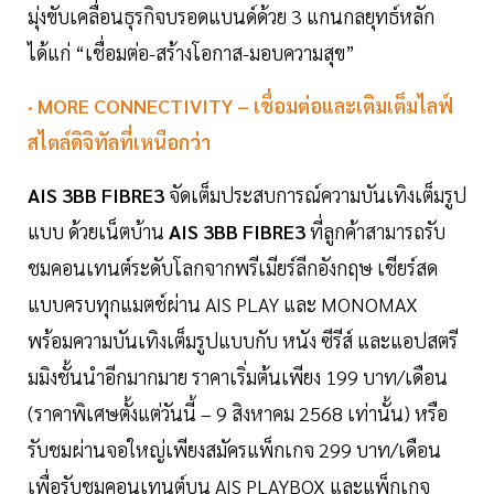
มุ่งขับเคลื่อนธุรกิจบรอดแบนด์ด้วย 3 แกนกลยุทธ์หลัก
ได้แก่ “เชื่อมต่อ-สร้างโอกาส-มอบความสุข”
· MORE CONNECTIVITY – เชื่อมต่อและเติมเต็มไลฟ์
สไตล์ดิจิทัลที่เหนือกว่า
AIS 3BB FIBRE3
จัดเต็มประสบการณ์ความบันเทิงเต็มรูป
แบบ ด้วยเน็ตบ้าน
AIS 3BB FIBRE3
ที่ลูกค้าสามารถรับ
ชมคอนเทนต์ระดับโลกจากพรีเมียร์ลีกอังกฤษ เชียร์สด
แบบครบทุกแมตช์ผ่าน AIS PLAY และ MONOMAX
พร้อมความบันเทิงเต็มรูปแบบกับ หนัง ซีรีส์ และแอปสตรี
มมิงชั้นนำอีกมากมาย ราคาเริ่มต้นเพียง 199 บาท/เดือน
(ราคาพิเศษตั้งแต่วันนี้ – 9 สิงหาคม 2568 เท่านั้น) หรือ
รับชมผ่านจอใหญ่เพียงสมัครแพ็กเกจ 299 บาท/เดือน
เพื่อรับชมคอนเทนต์บน AIS PLAYBOX และแพ็กเกจ