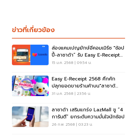
ข่าวที่เกี่ยวข้อง
ส่องแคมเปญยักษ์อีคอมเมิร์ซ "ช้อป
ปี้-ลาซาด้า” รับ Easy E-Receipt
2568
15 ม.ค. 2568 | 09:54 น.
Easy E-Receipt 2568 คึกคัก
ปลุกยอดขายร้านค้าบน"ลาซาด้
า"พุ่ง 15 เท่า
31 ม.ค. 2568 | 23:56 น.
ลาซาด้า เสริมแกร่ง LazMall ชู “4
การันตี” ยกระดับความมั่นใจนักช้อป
26 ก.พ. 2568 | 03:23 น.