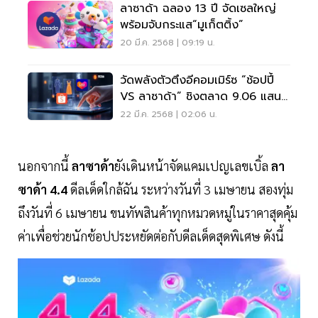
ลาซาด้า ฉลอง 13 ปี จัดเซลใหญ่
พร้อมจับกระแส“มูเก็ตติ้ง”
20 มี.ค. 2568 | 09:19 น.
วัดพลังตัวตึงอีคอมเมิร์ซ “ช้อปปี้
VS ลาซาด้า” ชิงตลาด 9.06 แสน
ล้าน
22 มี.ค. 2568 | 02:06 น.
นอกจากนี้
ลาซาด้า
ยังเดินหน้าจัดแคมเปญเลขเบิ้ล
ลา
ซาด้า 4.4
ดีลเด็ดใกล้ฉัน ระหว่างวันที่ 3 เมษายน สองทุ่ม
ถึงวันที่ 6 เมษายน ขนทัพสินค้าทุกหมวดหมู่ในราคาสุดคุ้ม
ค่าเพื่อช่วยนักช้อปประหยัดต่อกับดีลเด็ดสุดพิเศษ ดังนี้