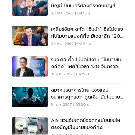
บัญชี ยันเบอร์ต้องตรงกับบัญชี
28 พ.ค. 2567 | 04:13 น.
เคลียร์ชัดๆ สกัด “ซิมม้า” ชื่อไม่ตรง
กับโมบายแบงก์กิ้ง มีเวลาอีก 120
วัน
29 พ.ค. 2567 | 02:24 น.
รมว.ดีอี ย้ำ ไม่ปิดใช้งาน “โมบายแบ
งก์กิ้ง” เผยใช้เวลา 120 วันตรวจ
สอบข้อมูล
31 พ.ค. 2567 | 04:15 น.
สมาคมธนาคารไทย แจงแอป
ธนาคารถูกแฮก ดูดเงิน ยันโมบาย
แบงกิ้งปลอดภัย
31 ธ.ค. 2567 | 05:20 น.
AIS ชวนอัปเดตชื่อจดทะเบียนซิมให้
ตรงบัญชีโมบายแบงก์กิ้ง