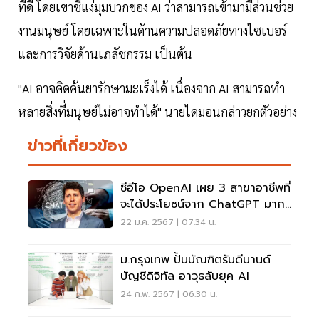
ที่ดี โดยเขาชี้แง่มุมบวกของ AI ว่าสามารถเข้ามามีส่วนช่วย
งานมนุษย์ โดยเฉพาะในด้านความปลอดภัยทางไซเบอร์
และการวิจัยด้านเภสัชกรรม เป็นต้น
"AI อาจคิดค้นยารักษามะเร็งได้ เนื่องจาก AI สามารถทำ
หลายสิ่งที่มนุษย์ไม่อาจทำได้" นายไดมอนกล่าวยกตัวอย่าง
ข่าวที่เกี่ยวข้อง
ซีอีโอ OpenAI เผย 3 สาขาอาชีพที่
จะได้ประโยชน์จาก ChatGPT มาก
ที่สุด
22 ม.ค. 2567 | 07:34 น.
ม.กรุงเทพ ปั้นบัณฑิตรับดีมานด์
บัญชีดิจิทัล อาวุธลับยุค AI
24 ก.พ. 2567 | 06:30 น.