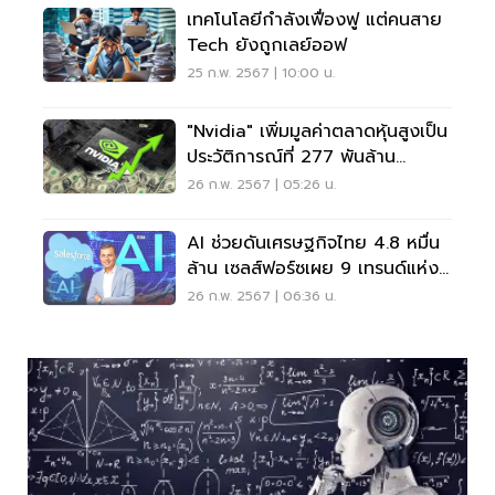
เทคโนโลยีกำลังเฟื่องฟู แต่คนสาย
Tech ยังถูกเลย์ออฟ
25 ก.พ. 2567 | 10:00 น.
"Nvidia" เพิ่มมูลค่าตลาดหุ้นสูงเป็น
ประวัติการณ์ที่ 277 พันล้าน
ดอลลาร์
26 ก.พ. 2567 | 05:26 น.
AI ช่วยดันเศรษฐกิจไทย 4.8 หมื่น
ล้าน เซลส์ฟอร์ซเผย 9 เทรนด์แห่ง
อนาคต
26 ก.พ. 2567 | 06:36 น.