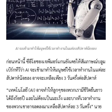
AI จะเข้ามาทำให้มนุษย์ใช้เวลาทำงานในแต่ละสัปดาห์น้อยลง
ก่อนหน้านี้ ซีอีโอของเจพีมอร์แกนยังเคยให้สัมภาษณ์บลูม
เบิร์กทีวีว่า AI จะเข้ามาทำให้มนุษย์ใช้เวลาทำงานในแต่ละ
สัปดาห์น้อยลง อาจจะเหลือเพียง 3 วันครึ่งต่อสัปดาห์
“เทคโนโลยี (AI) อาจทำให้ลูกๆของพวกเรามีชีวิตยืนยาว
ได้ถึงร้อยปี และไม่ต้องเป็นมะเร็ง และบางทีเวลาทำงาน
ของพวกเขาอาจลดลงมาเหลือสัปดาห์ละ 3 วันครึ่ง” นาย