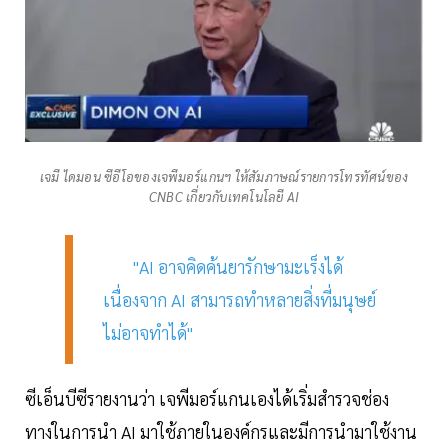
เจมี ไดมอน ซีอีโอของเจพีมอร์แกนฯ ให้สัมภาษณ์รายการโทรทัศน์ของ
CNBC เกี่ยวกับเทคโนโลยี AI
"AI อาจคิดค้นยารักษามะเร็งได้
เนื่องจาก AI สามารถทำหลายสิ่งที่มนุษย์
ไม่อาจทำได้"
ซีเอ็นบีซีรายงานว่า เจพีมอร์แกนเองได้เริ่มสำรวจช่อง
ทางในการนำ AI มาใช้ภายในองค์กรและมีการนำมาใช้งาน