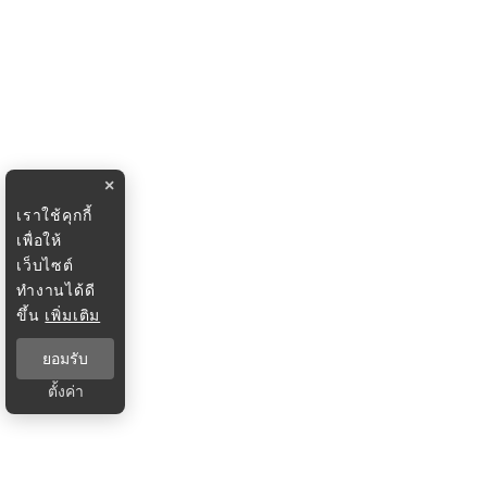
×
เราใช้คุกกี้
เพื่อให้
เว็บไซต์
ทำงานได้ดี
ขึ้น
เพิ่มเติม
ยอมรับ
ตั้งค่า