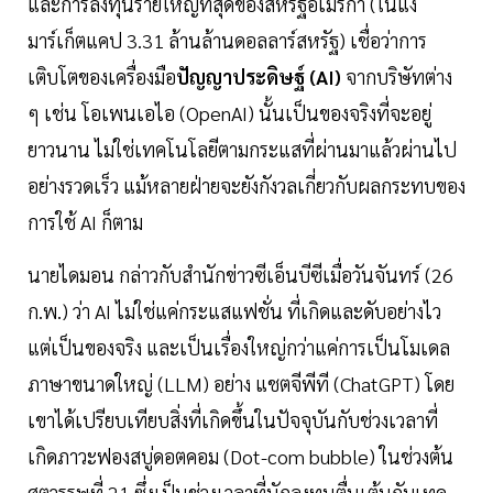
และการลงทุนรายใหญ่ที่สุดของสหรัฐอเมริกา (ในแง่
มาร์เก็ตแคป 3.31 ล้านล้านดอลลาร์สหรัฐ) เชื่อว่าการ
เติบโตของเครื่องมือ
ปัญญาประดิษฐ์ (AI)
จากบริษัทต่าง
ๆ เช่น โอเพนเอไอ (OpenAI) นั้นเป็นของจริงที่จะอยู่
ยาวนาน ไม่ใช่เทคโนโลยีตามกระแสที่ผ่านมาแล้วผ่านไป
อย่างรวดเร็ว แม้หลายฝ่ายจะยังกังวลเกี่ยวกับผลกระทบของ
การใช้ AI ก็ตาม
นายไดมอน กล่าวกับสำนักข่าวซีเอ็นบีซีเมื่อวันจันทร์ (26
ก.พ.) ว่า AI ไม่ใช่แค่กระแสแฟชั่น ที่เกิดและดับอย่างไว
แต่เป็นของจริง และเป็นเรื่องใหญ่กว่าแค่การเป็นโมเดล
ภาษาขนาดใหญ่ (LLM) อย่าง แชตจีพีที (ChatGPT) โดย
เขาได้เปรียบเทียบสิ่งที่เกิดขึ้นในปัจจุบันกับช่วงเวลาที่
เกิดภาวะฟองสบู่ดอตคอม (Dot-com bubble) ในช่วงต้น
ศตวรรษที่ 21 ซึ่งเป็นช่วงเวลาที่นักลงทุนตื่นเต้นกับเทค