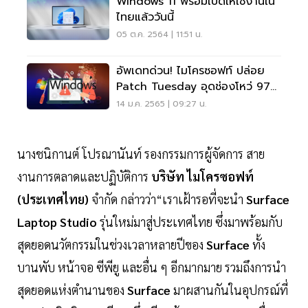
Windows 11 พร้อมเปิดให้ใช้งานใน
ไทยแล้ววันนี้
05 ต.ค. 2564 | 11:51 น.
อัพเดทด่วน! ไมโครซอฟท์ ปล่อย
Patch Tuesday อุดช่องโหว่ 97
รายการ
14 ม.ค. 2565 | 09:27 น.
นางชนิกานต์ โปรณานันท์ รองกรรมการผู้จัดการ สาย
งานการตลาดและปฏิบัติการ
บริษัท ไมโครซอฟท์
(ประเทศไทย)
จำกัด กล่าวว่า“เราเฝ้ารอที่จะนำ
Surface
Laptop Studio
รุ่นใหม่มาสู่ประเทศไทย ซึ่งมาพร้อมกับ
สุดยอดนวัตกรรมในช่วงเวลาหลายปีของ
Surface
ทั้ง
บานพับ หน้าจอ ซีพียู และอื่น ๆ อีกมากมาย รวมถึงการนำ
สุดยอดแห่งตำนานของ
Surface
มาผสานกันในอุปกรณ์ที่