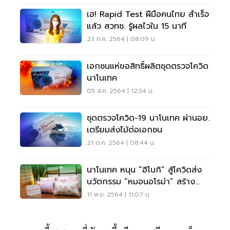
เฮ! Rapid Test ฝีมือคนไทย สำเร็จ
แล้ว สวทช. รู้ผลไวใน 15 นาที
23 ก.ค. 2564 | 08:09 น.
เอกชนแห่ขอสิทธิ์ผลิตชุดตรวจโควิด
นาโนเทค
05 ส.ค. 2564 | 12:34 น.
ชุดตรวจโควิด-19 นาโนเทค ผ่านอย.
เตรียมส่งไม้ต่อเอกชน
21 ต.ค. 2564 | 08:44 น.
นาโนเทค หนุน “ฮิโนกิ” สู้โควิดส่ง
นวัตกรรม “หมอนอโรม่า” สร้าง
ตลาดใหม่
11 พ.ย. 2564 | 11:07 น.