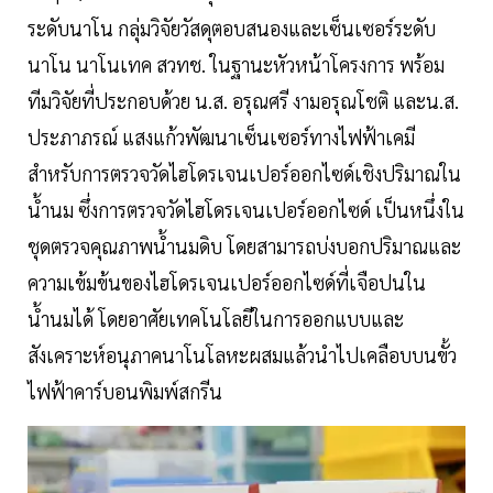
ระดับนาโน กลุ่มวิจัยวัสดุตอบสนองและเซ็นเซอร์ระดับ
นาโน นาโนเทค สวทช. ในฐานะหัวหน้าโครงการ พร้อม
ทีมวิจัยที่ประกอบด้วย น.ส. อรุณศรี งามอรุณโชติ และน.ส.
ประภาภรณ์ แสงแก้วพัฒนาเซ็นเซอร์ทางไฟฟ้าเคมี
สำหรับการตรวจวัดไฮโดรเจนเปอร์ออกไซด์เชิงปริมาณใน
น้ำนม ซึ่งการตรวจวัดไฮโดรเจนเปอร์ออกไซด์ เป็นหนึ่งใน
ชุดตรวจคุณภาพน้ำนมดิบ โดยสามารถบ่งบอกปริมาณและ
ความเข้มข้นของไฮโดรเจนเปอร์ออกไซด์ที่เจือปนใน
น้ำนมได้ โดยอาศัยเทคโนโลยีในการออกแบบและ
สังเคราะห์อนุภาคนาโนโลหะผสมแล้วนำไปเคลือบบนขั้ว
ไฟฟ้าคาร์บอนพิมพ์สกรีน