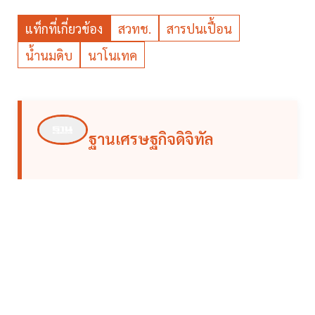
แท็กที่เกี่ยวข้อง
สวทช.
สารปนเปื้อน
น้ำนมดิบ
นาโนเทค
ฐานเศรษฐกิจดิจิทัล